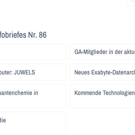
fobriefes Nr. 86
Artikel
GA-Mitglieder in der akt
lesen
Artikel
mputer: JUWELS
Neues Exabyte-Datenarc
lesen
Artikel
uantenchemie in
Kommende Technologien 
lesen
Artikel
die
lesen