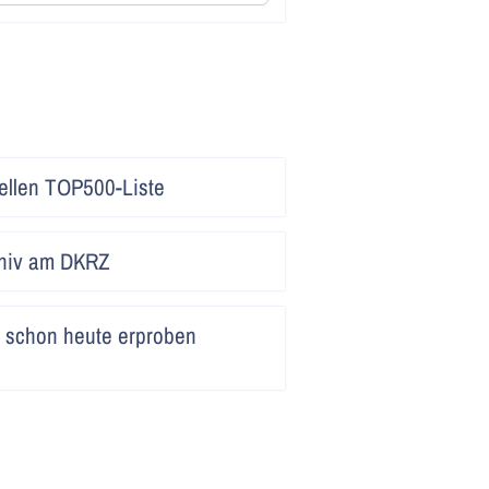
Artikel
uellen TOP500-Liste
lesen
Artikel
hiv am DKRZ
lesen
Artikel
schon heute erproben
lesen