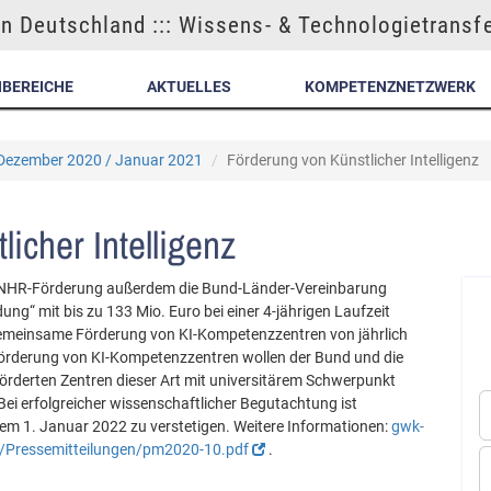
n Deutschland ::: Wissens- & Technologietransf
NBEREICHE
AKTUELLES
KOMPETENZNETZWERK
| Dezember 2020 / Januar 2021
Förderung von Künstlicher Intelligenz
icher Intelligenz
 NHR-Förderung außerdem die Bund-Länder-Vereinbarung
dung“ mit bis zu 133 Mio. Euro bei einer 4-jährigen Laufzeit
 gemeinsame Förderung von KI-Kompetenzzentren von jährlich
 Förderung von KI-Kompetenzzentren wollen der Bund und die
eförderten Zentren dieser Art mit universitärem Schwerpunkt
 Bei erfolgreicher wissenschaftlicher Begutachtung ist
em 1. Januar 2022 zu verstetigen. Weitere Informationen:
gwk-
/Pressemitteilungen/pm2020-10.pdf
.