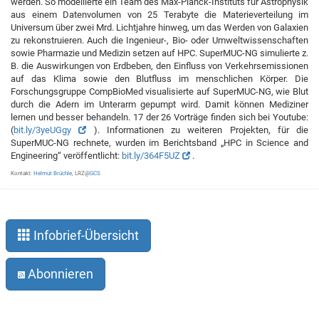
werden. So modellierte ein Team des Max-Planck-Instituts für Astrophysik
aus einem Datenvolumen von 25 Terabyte die Materieverteilung im
Universum über zwei Mrd. Lichtjahre hinweg, um das Werden von Galaxien
zu rekonstruieren. Auch die Ingenieur-, Bio- oder Umweltwissenschaften
sowie Pharmazie und Medizin setzen auf HPC. SuperMUC-NG simulierte z.
B. die Auswirkungen von Erdbeben, den Einfluss von Verkehrsemissionen
auf das Klima sowie den Blutfluss im menschlichen Körper. Die
Forschungsgruppe CompBioMed visualisierte auf SuperMUC-NG, wie Blut
durch die Adern im Unterarm gepumpt wird. Damit können Mediziner
lernen und besser behandeln. 17 der 26 Vorträge finden sich bei Youtube:
(
bit.ly/3yeUGgy
). Informationen zu weiteren Projekten, für die
SuperMUC-NG rechnete, wurden im Berichtsband „HPC in Science and
Engineering“ veröffentlicht:
bit.ly/364F5UZ
.
Kontakt:
Helmut Brüchle
, LRZ@
GCS
Infobrief-Übersicht
Abonnieren