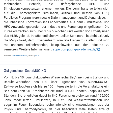
technischen Bereich, die tiefergehende HPC- und
Simulationskompetenzen erlernen wollen. Die Lerninhalte verteilen sich
auf die Themengebiete Simulation, Aufbau und Betrieb von HPC,
Paralleles Programmieren sowie Datenmanagement und Datenanalyse. In
die inhaltliche Konzeption ist Fachexpertise aus dem Simulations- und
HPC-Anwendungsbereich der Industrie und Forschung eingeflossen. Die
Kurse erstrecken sich über 3 bis 6 Wochen und werden von Expert/innen
des HLRS geleitet. In wöchentlichen virtuellen Seminaren besteht exklusiv
die Möglichkeit, dem Expertenteam konkrete Fragen zu stellen und sich
mit anderen Teilnehmenden, beispielsweise aus der Industrie zu
vernetzen. Weitere Informationen:
supercomputing-akademie.de/
Kontakt:
Alexander Hektor
, HLRS@
GCS
Gut gerechnet, SuperMUC-NG
Vom 8. bis 10. Juni diskutierten Wissenschaftler/innen beim Status- und
Results-Workshop des LRZ über Ergebnisse von SuperMUC-NG.
Zeitweise loggten sich bis zu 160 Interessierte in die Veranstaltung ein.
Seit dem Start 2019 rechneten die rund 311.000 Knoten knapp 30 Mrd.
Stunden. Sie erledigten dabei in 840 Forschungsprojekten rund 195.000
Jobs, modellierten Turbulenzen, in Luft- und Wasserströmungen und
sogar im Feuer. Besonders rechenintensiv sind Anwendungen aus der
Physik und Thermodynamik, da hier besonders viele Daten erzeugt