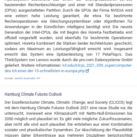
basierenden Rechenbeschleuniger und einer mit Standardprozessoren
(CPUs) ausgestatteten Partition. Durch die GPUs der Firma NVIDIA wird
eine extrem hohe Leistung garantiert, die etwa für bestimmte
Rechenoperationen wie Gleichungssystemlöser oder Algorithmen für
Anwendungen in der Künstlichen Intelligenz benötigt wird. Die neuste
Generation der Intel-CPUs, die mit Beginn des HoreKa-Testbetriebs erst
offiziell vorgestellt wurden, sind ebenfalls für bestimmte Operationen
optimiert. HoreKa kombiniert die Stärken beider Architekturen geschickt,
sodass ein Maximum an Leistungsfähigkeit erreicht wird. Insgesamt
erreicht das System eine Spitzenleistung von 17 PetaFlop/s. Das
ThinkSystem von Lenovo wurde durch die pro-com Datensysteme GmbH
geliefert. Weitere Informationen:
kit.edu/kit/pi_2021_059_supercomputer-
des-kit-einer-der-15-schnellsten-in-europa.php
Kontakt:
Jennifer Buchmüller
, KIT
Hamburg Climate Futures Outlook
Der Exzellenzcluster Climate, Climatic Change, and Society (CLICCS) legt
mit dem Hamburg Climate Futures Outlook 2021 eine neue Studie vor, die
untersucht, inwieweit eine Klimazukunft mit Netto-Null-Emissionen bis
2050 möglich und plausibel ist. Es gibt viele mögliche Zukunftsszenarien,
aber nicht alle sind auch plausibel. Sie entstehen aus einer Kombination
sozialer und physikalischer Dynamiken. Zur Abschätzung der Plausibilität
müssen daher Erkenntnisse aus mehreren Disziplinen berücksichtigt