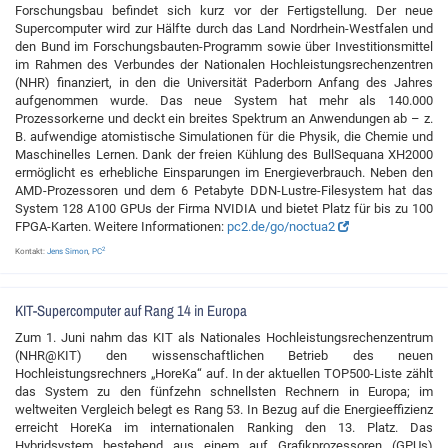
Forschungsbau befindet sich kurz vor der Fertigstellung. Der neue
Supercomputer wird zur Hälfte durch das Land Nordrhein-Westfalen und
den Bund im Forschungsbauten-Programm sowie über Investitionsmittel
im Rahmen des Verbundes der Nationalen Hochleistungsrechenzentren
(NHR) finanziert, in den die Universität Paderborn Anfang des Jahres
aufgenommen wurde. Das neue System hat mehr als 140.000
Prozessorkerne und deckt ein breites Spektrum an Anwendungen ab – z.
B. aufwendige atomistische Simulationen für die Physik, die Chemie und
Maschinelles Lernen. Dank der freien Kühlung des BullSequana XH2000
ermöglicht es erhebliche Einsparungen im Energieverbrauch. Neben den
AMD-Prozessoren und dem 6 Petabyte DDN-Lustre-Filesystem hat das
System 128 A100 GPUs der Firma NVIDIA und bietet Platz für bis zu 100
FPGA-Karten. Weitere Informationen:
pc2.de/go/noctua2
2
Kontakt:
Jens Simon
,
PC
KIT-Supercomputer auf Rang 14 in Europa
Zum 1. Juni nahm das KIT als Nationales Hochleistungsrechenzentrum
(NHR@KIT) den wissenschaftlichen Betrieb des neuen
Hochleistungsrechners „HoreKa“ auf. In der aktuellen TOP500-Liste zählt
das System zu den fünfzehn schnellsten Rechnern in Europa; im
weltweiten Vergleich belegt es Rang 53. In Bezug auf die Energieeffizienz
erreicht HoreKa im internationalen Ranking den 13. Platz. Das
Hybridsystem bestehend aus einem auf Grafikprozessoren (GPUs)