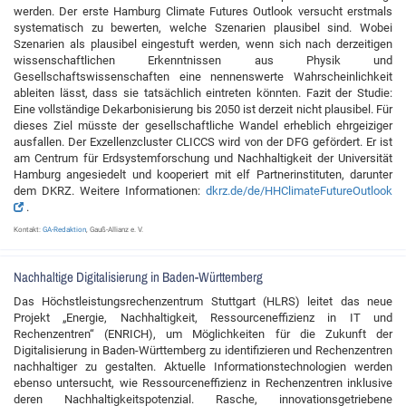
werden. Der erste Hamburg Climate Futures Outlook versucht erstmals
systematisch zu bewerten, welche Szenarien plausibel sind. Wobei
Szenarien als plausibel eingestuft werden, wenn sich nach derzeitigen
wissenschaftlichen Erkenntnissen aus Physik und
Gesellschaftswissenschaften eine nennenswerte Wahrscheinlichkeit
ableiten lässt, dass sie tatsächlich eintreten könnten. Fazit der Studie:
Eine vollständige Dekarbonisierung bis 2050 ist derzeit nicht plausibel. Für
dieses Ziel müsste der gesellschaftliche Wandel erheblich ehrgeiziger
ausfallen. Der Exzellenzcluster CLICCS wird von der DFG gefördert. Er ist
am Centrum für Erdsystemforschung und Nachhaltigkeit der Universität
Hamburg angesiedelt und kooperiert mit elf Partnerinstituten, darunter
dem DKRZ. Weitere Informationen:
dkrz.de/de/HHClimateFutureOutlook
.
Kontakt:
GA-Redaktion
, Gauß-Allianz e. V.
Nachhaltige Digitalisierung in Baden-Württemberg
Das Höchstleistungsrechenzentrum Stuttgart (HLRS) leitet das neue
Projekt „Energie, Nachhaltigkeit, Ressourceneffizienz in IT und
Rechenzentren“ (ENRICH), um Möglichkeiten für die Zukunft der
Digitalisierung in Baden-Württemberg zu identifizieren und Rechenzentren
nachhaltiger zu gestalten. Aktuelle Informationstechnologien werden
ebenso untersucht, wie Ressourceneffizienz in Rechenzentren inklusive
deren Nachhaltigkeitspotenzial. Rasche, innovationsgetriebene