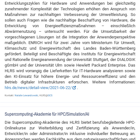
Entwicklungszyklen für Hardware und Anwendungen bei gleichzeitig
zunehmender Komplexität der Technologien erhöhen den Anspruch von
Maßnahmen zur nachhaltigen Verbesserung der Umweltleistung. So
sollen auch Fragen wie die nachhaltige Beschaffung von Hardware, die
Entwicklung von Energieeffizienzmaßnahmen – einschließlich
Abwärmenutzung – untersucht werden. Für die Umsetzbarkeit der
vorgeschlagenen Lösungen ist die Integration der Anwenderperspektive
maßgeblich. ENRICH wird für zwei Jahre vom Ministerium für Umwelt,
Klimaschutz und Energiewirtschaft des Landes Baden-Württemberg
gefördert. Beteiligt sind Beschäftigte des Instituts für Energiewirtschaft
und Rationelle Energieanwendung der Universität Stuttgart, der DIALOGIK
gGmbH und der Universität Ulm sowie Hewlett Packard Enterprise. Das
HLRS wird vorrangig die Lieferketten für IT-Hardware analysieren sowie
den KI-Einsatz für höhere Energie- und Ressourceneffizienz und den
Betrieb digitaler Infrastrukturen erforschen. Weitere Informationen:
hlrs.de/news/detail-view/2021-06-22/
.
Kontakt:
Natalie Lewandowski
, HLRS@
GCS
Supercomputing-Akademie für HPC/Simulation/AI
Die Supercomputing-Akademie des HLRS bietet berufsbegleitende HPC-
Onlinekurse zur Weiterbildung und Zertifizierung als Anwender/in,
Entwickler/in oder Administrator/in inklusive individueller Betreuung an.
Angesprochen werden Fachkräfte aus dem naturwissenschaftlichen und