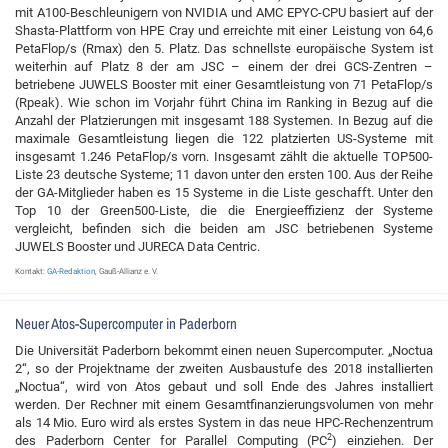
mit A100-Beschleunigern von NVIDIA und AMC EPYC-CPU basiert auf der
Shasta-Plattform von HPE Cray und erreichte mit einer Leistung von 64,6
PetaFlop/s (Rmax) den 5. Platz. Das schnellste europäische System ist
weiterhin auf Platz 8 der am JSC – einem der drei GCS-Zentren –
betriebene JUWELS Booster mit einer Gesamtleistung von 71 PetaFlop/s
(Rpeak). Wie schon im Vorjahr führt China im Ranking in Bezug auf die
Anzahl der Platzierungen mit insgesamt 188 Systemen. In Bezug auf die
maximale Gesamtleistung liegen die 122 platzierten US-Systeme mit
insgesamt 1.246 PetaFlop/s vorn. Insgesamt zählt die aktuelle TOP500-
Liste 23 deutsche Systeme; 11 davon unter den ersten 100. Aus der Reihe
der GA-Mitglieder haben es 15 Systeme in die Liste geschafft. Unter den
Top 10 der Green500-Liste, die die Energieeffizienz der Systeme
vergleicht, befinden sich die beiden am JSC betriebenen Systeme
JUWELS Booster und JURECA Data Centric.
Kontakt:
GA-Redaktion
, Gauß-Allianz e. V.
Neuer Atos-Supercomputer in Paderborn
Die Universität Paderborn bekommt einen neuen Supercomputer. „Noctua
2“, so der Projektname der zweiten Ausbaustufe des 2018 installierten
„Noctua“, wird von Atos gebaut und soll Ende des Jahres installiert
werden. Der Rechner mit einem Gesamtfinanzierungsvolumen von mehr
als 14 Mio. Euro wird als erstes System in das neue HPC-Rechenzentrum
2
des Paderborn Center for Parallel Computing (PC
) einziehen. Der