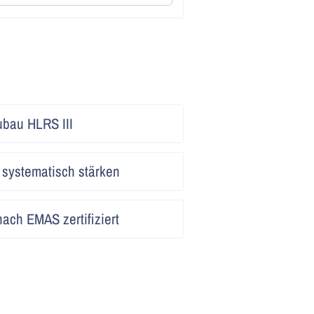
Artikel
ubau HLRS III
lesen
Artikel
 systematisch stärken
lesen
Artikel
ach EMAS zertifiziert
lesen