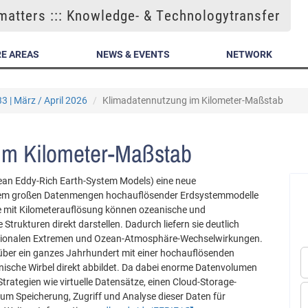
atters ::: Knowledge- & Technologytransfer
E AREAS
NEWS & EVENTS
NETWORK
3 | März / April 2026
Klimadatennutzung im Kilometer-Maßstab
im Kilometer-Maßstab
ean Eddy-Rich Earth-System Models) eine neue
xtrem großen Datenmengen hochauflösender Erdsystemmodelle
le mit Kilometerauflösung können ozeanische und
Strukturen direkt darstellen. Dadurch liefern sie deutlich
regionalen Extremen und Ozean-Atmosphäre-Wechselwirkungen.
über ein ganzes Jahrhundert mit einer hochauflösenden
ische Wirbel direkt abbildet. Da dabei enorme Datenvolumen
trategien wie virtuelle Datensätze, einen Cloud-Storage-
 um Speicherung, Zugriff und Analyse dieser Daten für