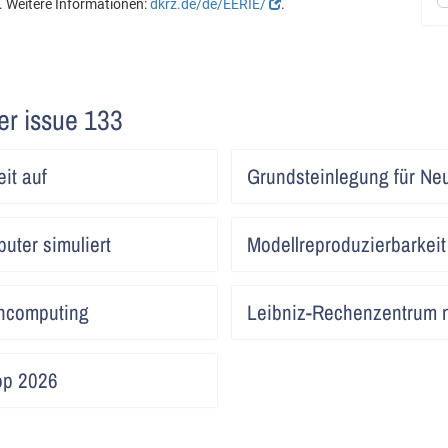
. Weitere Informationen:
dkrz.de/de/EERIE/
.
ter issue 133
Artikel
it auf
Grundsteinlegung für Ne
lesen
Artikel
uter simuliert
Modellreproduzierbarkeit
lesen
Artikel
encomputing
Leibniz-Rechenzentrum n
lesen
Artikel
p 2026
lesen