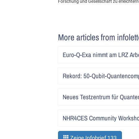
Forschung und Gesellschaft zu erleichtern
More articles from infolet
Euro-Q-Exa nimmt am LRZ Arbe
Rekord: 50-Qubit-Quantencomp
Neues Testzentrum für Quant
NHR4CES Community Worksho
Zeige Infobrief 133