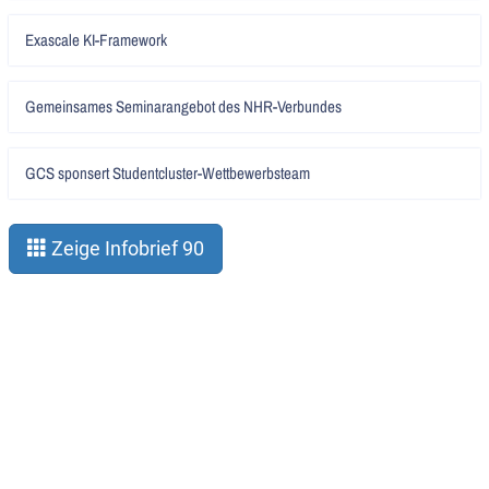
Artikel
Exascale KI-Framework
lesen
Artikel
Gemeinsames Seminarangebot des NHR-Verbundes
lesen
Artikel
GCS sponsert Studentcluster-Wettbewerbsteam
lesen
Zeige Infobrief 90