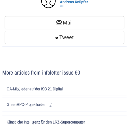
Andreas Knüpfer
ZIH
Mail
Tweet
More articles from infoletter issue 90
Artikel
GA-Mitglieder auf der ISC 21 Digital
lesen
Artikel
GreenHPC-Projektförderung
lesen
Artikel
Künstliche Intelligenz für den LRZ-Supercomputer
lesen