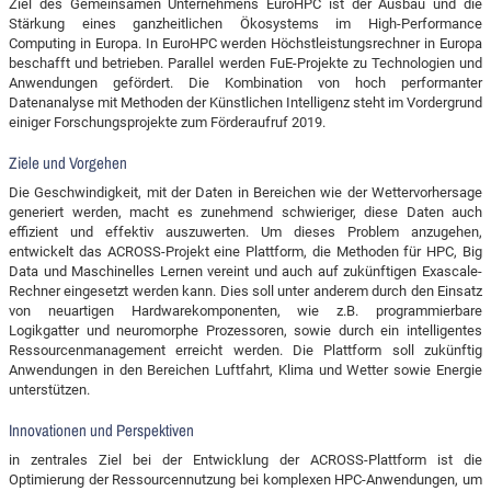
Ziel des Gemeinsamen Unternehmens EuroHPC ist der Ausbau und die
Stärkung eines ganzheitlichen Ökosystems im High-Performance
Computing in Europa. In EuroHPC werden Höchstleistungsrechner in Europa
beschafft und betrieben. Parallel werden FuE-Projekte zu Technologien und
Anwendungen gefördert. Die Kombination von hoch performanter
Datenanalyse mit Methoden der Künstlichen Intelligenz steht im Vordergrund
einiger Forschungsprojekte zum Förderaufruf 2019.
Ziele und Vorgehen
Die Geschwindigkeit, mit der Daten in Bereichen wie der Wettervorhersage
generiert werden, macht es zunehmend schwieriger, diese Daten auch
effizient und effektiv auszuwerten. Um dieses Problem anzugehen,
entwickelt das ACROSS-Projekt eine Plattform, die Methoden für HPC, Big
Data und Maschinelles Lernen vereint und auch auf zukünftigen Exascale-
Rechner eingesetzt werden kann. Dies soll unter anderem durch den Einsatz
von neuartigen Hardwarekomponenten, wie z.B. programmierbare
Logikgatter und neuromorphe Prozessoren, sowie durch ein intelligentes
Ressourcenmanagement erreicht werden. Die Plattform soll zukünftig
Anwendungen in den Bereichen Luftfahrt, Klima und Wetter sowie Energie
unterstützen.
Innovationen und Perspektiven
in zentrales Ziel bei der Entwicklung der ACROSS-Plattform ist die
Optimierung der Ressourcennutzung bei komplexen HPC-Anwendungen, um