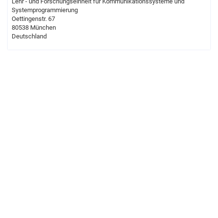
Lehr - und Forschungseinheit für Kommunikationssysteme und
Systemprogrammierung
Oettingenstr. 67
80538 München
Deutschland