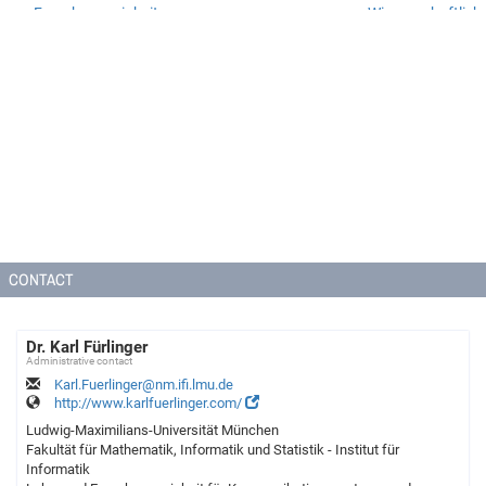
Forschungseinheit
Wissenschaftlich
für
Rechnen
Kommunikationssysteme
und
Systemprogrammierung
CONTACT
Dr. Karl Fürlinger
Administrative contact
Karl.Fuerlinger@nm.ifi.lmu.de
http://www.karlfuerlinger.com/
Ludwig-Maximilians-Universität München
Fakultät für Mathematik, Informatik und Statistik - Institut für
Informatik