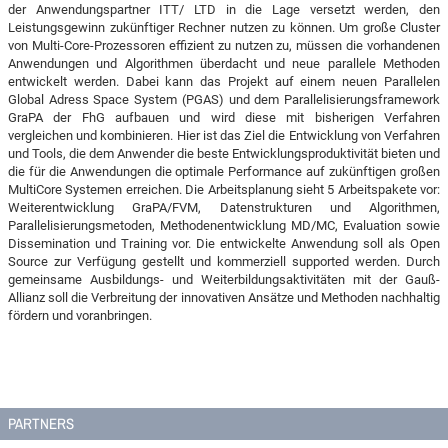
der Anwendungspartner ITT/ LTD in die Lage versetzt werden, den
Leistungsgewinn zukünftiger Rechner nutzen zu können. Um große Cluster
von Multi-Core-Prozessoren effizient zu nutzen zu, müssen die vorhandenen
Anwendungen und Algorithmen überdacht und neue parallele Methoden
entwickelt werden. Dabei kann das Projekt auf einem neuen Parallelen
Global Adress Space System (PGAS) und dem Parallelisierungsframework
GraPA der FhG aufbauen und wird diese mit bisherigen Verfahren
vergleichen und kombinieren. Hier ist das Ziel die Entwicklung von Verfahren
und Tools, die dem Anwender die beste Entwicklungsproduktivität bieten und
die für die Anwendungen die optimale Performance auf zukünftigen großen
MultiCore Systemen erreichen. Die Arbeitsplanung sieht 5 Arbeitspakete vor:
Weiterentwicklung GraPA/FVM, Datenstrukturen und Algorithmen,
Parallelisierungsmetoden, Methodenentwicklung MD/MC, Evaluation sowie
Dissemination und Training vor. Die entwickelte Anwendung soll als Open
Source zur Verfügung gestellt und kommerziell supported werden. Durch
gemeinsame Ausbildungs- und Weiterbildungsaktivitäten mit der Gauß-
Allianz soll die Verbreitung der innovativen Ansätze und Methoden nachhaltig
fördern und voranbringen.
PARTNERS