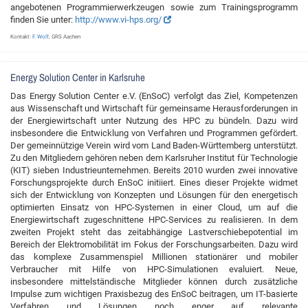
angebotenen Programmierwerkzeugen sowie zum Trainingsprogramm
finden Sie unter:
http://www.vi-hps.org/
Kontakt:
F. Wolf
, GRS Aachen
Energy Solution Center in Karlsruhe
Das Energy Solution Center e.V. (EnSoC) verfolgt das Ziel, Kompetenzen
aus Wissenschaft und Wirtschaft für gemeinsame Herausforderungen in
der Energiewirtschaft unter Nutzung des HPC zu bündeln. Dazu wird
insbesondere die Entwicklung von Verfahren und Programmen gefördert.
Der gemeinnützige Verein wird vom Land Baden-Württemberg unterstützt.
Zu den Mitgliedern gehören neben dem Karlsruher Institut für Technologie
(KIT) sieben Industrieunternehmen. Bereits 2010 wurden zwei innovative
Forschungsprojekte durch EnSoC initiiert. Eines dieser Projekte widmet
sich der Entwicklung von Konzepten und Lösungen für den energetisch
optimierten Einsatz von HPC-Systemen in einer Cloud, um auf die
Energiewirtschaft zugeschnittene HPC-Services zu realisieren. In dem
zweiten Projekt steht das zeitabhängige Lastverschiebepotential im
Bereich der Elektromobilität im Fokus der Forschungsarbeiten. Dazu wird
das komplexe Zusammenspiel Millionen stationärer und mobiler
Verbraucher mit Hilfe von HPC-Simulationen evaluiert. Neue,
insbesondere mittelständische Mitglieder können durch zusätzliche
Impulse zum wichtigen Praxisbezug des EnSoC beitragen, um IT-basierte
Verfahren und Lösungen noch enger auf relevante