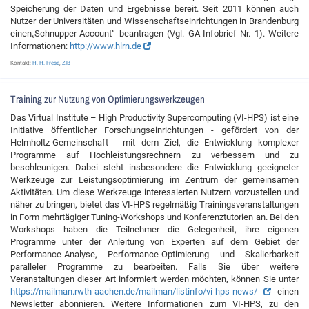
Speicherung der Daten und Ergebnisse bereit. Seit 2011 können auch
Nutzer der Universitäten und Wissenschaftseinrichtungen in Brandenburg
einen„Schnupper-Account“ beantragen (Vgl. GA-Infobrief Nr. 1). Weitere
Informationen:
http://www.hlrn.de
Kontakt:
H.-H. Frese
,
ZIB
Training zur Nutzung von Optimierungswerkzeugen
Das Virtual Institute – High Productivity Supercomputing (VI-HPS) ist eine
Initiative öffentlicher Forschungseinrichtungen - gefördert von der
Helmholtz-Gemeinschaft - mit dem Ziel, die Entwicklung komplexer
Programme auf Hochleistungsrechnern zu verbessern und zu
beschleunigen. Dabei steht insbesondere die Entwicklung geeigneter
Werkzeuge zur Leistungsoptimierung im Zentrum der gemeinsamen
Aktivitäten. Um diese Werkzeuge interessierten Nutzern vorzustellen und
näher zu bringen, bietet das VI-HPS regelmäßig Trainingsveranstaltungen
in Form mehrtägiger Tuning-Workshops und Konferenztutorien an. Bei den
Workshops haben die Teilnehmer die Gelegenheit, ihre eigenen
Programme unter der Anleitung von Experten auf dem Gebiet der
Performance-Analyse, Performance-Optimierung und Skalierbarkeit
paralleler Programme zu bearbeiten. Falls Sie über weitere
Veranstaltungen dieser Art informiert werden möchten, können Sie unter
https://mailman.rwth-aachen.de/mailman/listinfo/vi-hps-news/
einen
Newsletter abonnieren. Weitere Informationen zum VI-HPS, zu den