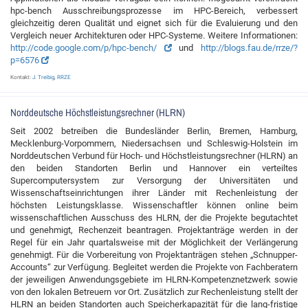
hpc-bench Ausschreibungsprozesse im HPC-Bereich, verbessert
gleichzeitig deren Qualität und eignet sich für die Evaluierung und den
Vergleich neuer Architekturen oder HPC-Systeme. Weitere Informationen:
http://code.google.com/p/hpc-bench/
und
http://blogs.fau.de/rrze/?
p=6576
Kontakt:
J. Treibig
,
RRZE
Norddeutsche Höchstleistungsrechner (HLRN)
Seit 2002 betreiben die Bundesländer Berlin, Bremen, Hamburg,
Mecklenburg-Vorpommern, Niedersachsen und Schleswig-Holstein im
Norddeutschen Verbund für Hoch- und Höchstleistungsrechner (HLRN) an
den beiden Standorten Berlin und Hannover ein verteiltes
Supercomputersystem zur Versorgung der Universitäten und
Wissenschaftseinrichtungen ihrer Länder mit Rechenleistung der
höchsten Leistungsklasse. Wissenschaftler können online beim
wissenschaftlichen Ausschuss des HLRN, der die Projekte begutachtet
und genehmigt, Rechenzeit beantragen. Projektanträge werden in der
Regel für ein Jahr quartalsweise mit der Möglichkeit der Verlängerung
genehmigt. Für die Vorbereitung von Projektanträgen stehen „Schnupper-
Accounts“ zur Verfügung. Begleitet werden die Projekte von Fachberatern
der jeweiligen Anwendungsgebiete im HLRN-Kompetenznetzwerk sowie
von den lokalen Betreuern vor Ort. Zusätzlich zur Rechenleistung stellt der
HLRN an beiden Standorten auch Speicherkapazität für die lang-fristige