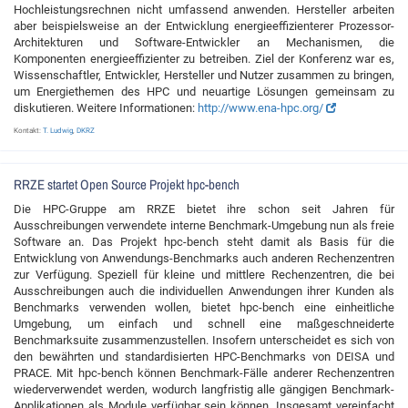
Hochleistungsrechnen nicht umfassend anwenden. Hersteller arbeiten
aber beispielsweise an der Entwicklung energieeffizienterer Prozessor-
Architekturen und Software-Entwickler an Mechanismen, die
Komponenten energieeffizienter zu betreiben. Ziel der Konferenz war es,
Wissenschaftler, Entwickler, Hersteller und Nutzer zusammen zu bringen,
um Energiethemen des HPC und neuartige Lösungen gemeinsam zu
diskutieren. Weitere Informationen:
http://www.ena-hpc.org/
Kontakt:
T. Ludwig
,
DKRZ
RRZE startet Open Source Projekt hpc-bench
Die HPC-Gruppe am RRZE bietet ihre schon seit Jahren für
Ausschreibungen verwendete interne Benchmark-Umgebung nun als freie
Software an. Das Projekt hpc-bench steht damit als Basis für die
Entwicklung von Anwendungs-Benchmarks auch anderen Rechenzentren
zur Verfügung. Speziell für kleine und mittlere Rechenzentren, die bei
Ausschreibungen auch die individuellen Anwendungen ihrer Kunden als
Benchmarks verwenden wollen, bietet hpc-bench eine einheitliche
Umgebung, um einfach und schnell eine maßgeschneiderte
Benchmarksuite zusammenzustellen. Insofern unterscheidet es sich von
den bewährten und standardisierten HPC-Benchmarks von DEISA und
PRACE. Mit hpc-bench können Benchmark-Fälle anderer Rechenzentren
wiederverwendet werden, wodurch langfristig alle gängigen Benchmark-
Applikationen als Module verfügbar sein können. Insgesamt vereinfacht