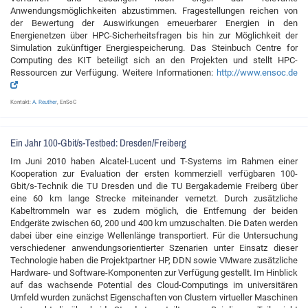
Anwendungsmöglichkeiten abzustimmen. Fragestellungen reichen von
der Bewertung der Auswirkungen erneuerbarer Energien in den
Energienetzen über HPC-Sicherheitsfragen bis hin zur Möglichkeit der
Simulation zukünftiger Energiespeicherung. Das Steinbuch Centre for
Computing des KIT beteiligt sich an den Projekten und stellt HPC-
Ressourcen zur Verfügung. Weitere Informationen:
http://www.ensoc.de
Kontakt:
A. Reuther
, EnSoC
Ein Jahr 100-Gbit/s-Testbed: Dresden/Freiberg
Im Juni 2010 haben Alcatel-Lucent und T-Systems im Rahmen einer
Kooperation zur Evaluation der ersten kommerziell verfügbaren 100-
Gbit/s-Technik die TU Dresden und die TU Bergakademie Freiberg über
eine 60 km lange Strecke miteinander vernetzt. Durch zusätzliche
Kabeltrommeln war es zudem möglich, die Entfernung der beiden
Endgeräte zwischen 60, 200 und 400 km umzuschalten. Die Daten werden
dabei über eine einzige Wellenlänge transportiert. Für die Untersuchung
verschiedener anwendungsorientierter Szenarien unter Einsatz dieser
Technologie haben die Projektpartner HP, DDN sowie VMware zusätzliche
Hardware- und Software-Komponenten zur Verfügung gestellt. Im Hinblick
auf das wachsende Potential des Cloud-Computings im universitären
Umfeld wurden zunächst Eigenschaften von Clustern virtueller Maschinen