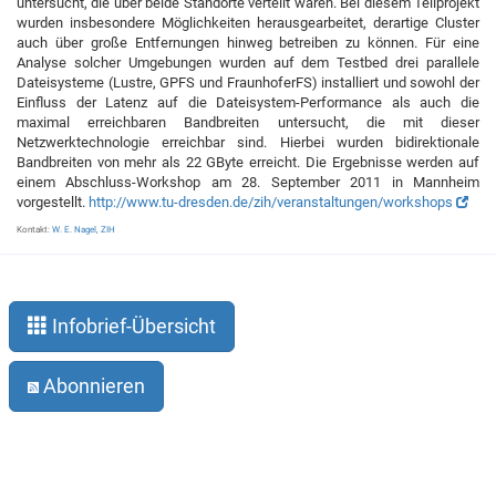
untersucht, die über beide Standorte verteilt waren. Bei diesem Teilprojekt
wurden insbesondere Möglichkeiten herausgearbeitet, derartige Cluster
auch über große Entfernungen hinweg betreiben zu können. Für eine
Analyse solcher Umgebungen wurden auf dem Testbed drei parallele
Dateisysteme (Lustre, GPFS und FraunhoferFS) installiert und sowohl der
Einfluss der Latenz auf die Dateisystem-Performance als auch die
maximal erreichbaren Bandbreiten untersucht, die mit dieser
Netzwerktechnologie erreichbar sind. Hierbei wurden bidirektionale
Bandbreiten von mehr als 22 GByte erreicht. Die Ergebnisse werden auf
einem Abschluss-Workshop am 28. September 2011 in Mannheim
vorgestellt.
http://www.tu-dresden.de/zih/veranstaltungen/workshops
Kontakt:
W. E. Nagel
,
ZIH
Infobrief-Übersicht
Abonnieren