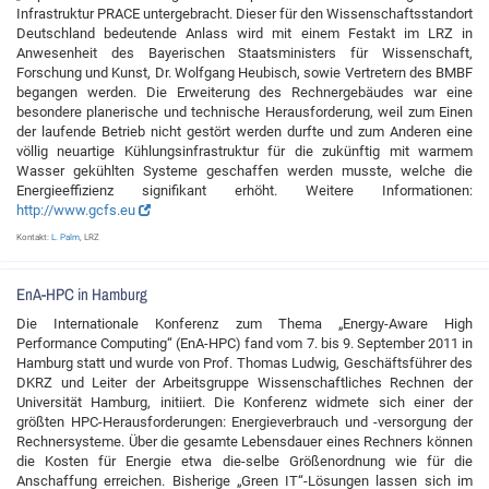
Infrastruktur PRACE untergebracht. Dieser für den Wissenschaftsstandort
Deutschland bedeutende Anlass wird mit einem Festakt im LRZ in
Anwesenheit des Bayerischen Staatsministers für Wissenschaft,
Forschung und Kunst, Dr. Wolfgang Heubisch, sowie Vertretern des BMBF
begangen werden. Die Erweiterung des Rechnergebäudes war eine
besondere planerische und technische Herausforderung, weil zum Einen
der laufende Betrieb nicht gestört werden durfte und zum Anderen eine
völlig neuartige Kühlungsinfrastruktur für die zukünftig mit warmem
Wasser gekühlten Systeme geschaffen werden musste, welche die
Energieeffizienz signifikant erhöht. Weitere Informationen:
http://www.gcfs.eu
Kontakt:
L. Palm
, LRZ
EnA-HPC in Hamburg
Die Internationale Konferenz zum Thema „Energy-Aware High
Performance Computing“ (EnA-HPC) fand vom 7. bis 9. September 2011 in
Hamburg statt und wurde von Prof. Thomas Ludwig, Geschäftsführer des
DKRZ und Leiter der Arbeitsgruppe Wissenschaftliches Rechnen der
Universität Hamburg, initiiert. Die Konferenz widmete sich einer der
größten HPC-Herausforderungen: Energieverbrauch und -versorgung der
Rechnersysteme. Über die gesamte Lebensdauer eines Rechners können
die Kosten für Energie etwa die-selbe Größenordnung wie für die
Anschaffung erreichen. Bisherige „Green IT“-Lösungen lassen sich im