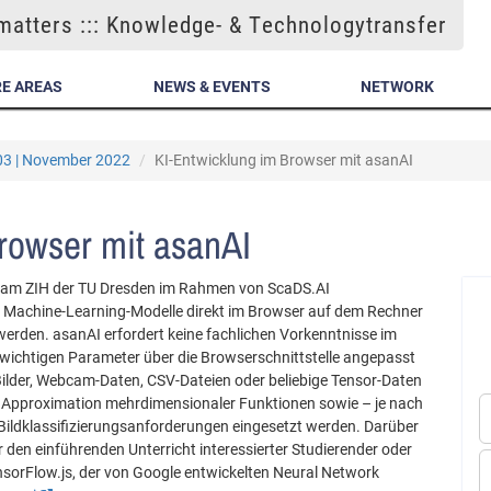
atters ::: Knowledge- & Technologytransfer
E AREAS
NEWS & EVENTS
NETWORK
03 | November 2022
KI-Entwicklung im Browser mit asanAI
rowser mit asanAI
e am ZIH der TU Dresden im Rahmen von ScaDS.AI
n Machine-Learning-Modelle direkt im Browser auf dem Rechner
werden. asanAI erfordert keine fachlichen Vorkenntnisse im
wichtigen Parameter über die Browserschnittstelle angepasst
ilder, Webcam-Daten, CSV-Dateien oder beliebige Tensor-Daten
e Approximation mehrdimensionaler Funktionen sowie – je nach
ildklassifizierungsanforderungen eingesetzt werden. Darüber
 den einführenden Unterricht interessierter Studierender oder
ensorFlow.js, der von Google entwickelten Neural Network