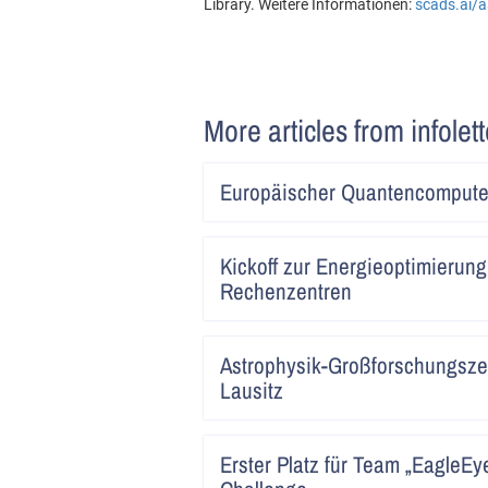
Library. Weitere Informationen:
scads.ai/
More articles from infolet
Europäischer Quantencomputer
Kickoff zur Energieoptimierun
Rechenzentren
Astrophysik-Großforschungszen
Lausitz
Erster Platz für Team „EagleEy