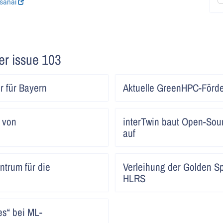
asanai
ter issue 103
Artikel
 für Bayern
Aktuelle GreenHPC-Förd
lesen
Artikel
g von
interTwin baut Open-Sour
lesen
auf
Artikel
trum für die
Verleihung der Golden S
lesen
HLRS
Artikel
es“ bei ML-
lesen