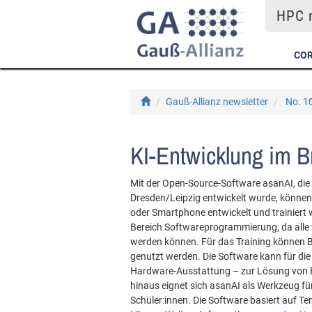
HPC m
COR
Gauß-Allianz newsletter
No. 1
KI-Entwicklung im B
Mit der Open-Source-Software asanAI, di
Dresden/Leipzig entwickelt wurde, könne
oder Smartphone entwickelt und trainiert 
Bereich Softwareprogrammierung, da alle 
werden können. Für das Training können B
genutzt werden. Die Software kann für di
Hardware-Ausstattung – zur Lösung von B
hinaus eignet sich asanAI als Werkzeug für
Schüler:innen. Die Software basiert auf T