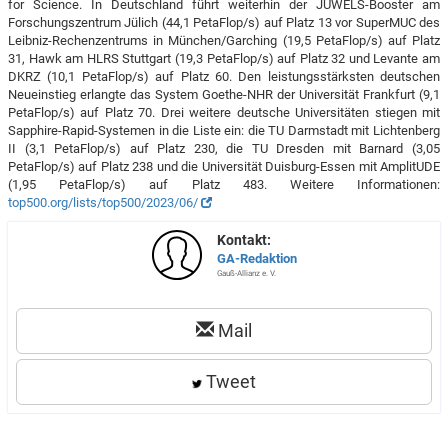
for Science. In Deutschland führt weiterhin der ­JUWELS-Booster am
Forschungszentrum Jülich (44,1 PetaFlop/s) auf Platz 13 vor SuperMUC des
Leibniz-Rechenzentrums in München/Garching (19,5 PetaFlop/s) auf Platz
31, Hawk am HLRS Stuttgart (19,3 PetaFlop/s) auf Platz 32 und Levante am
DKRZ (10,1 PetaFlop/s) auf Platz 60. Den leistungsstärksten deutschen
Neueinstieg erlangte das System Goethe-NHR der Universität Frankfurt (9,1
PetaFlop/s) auf Platz 70. Drei weitere deutsche Universitäten stiegen mit
Sapphire-Rapid-Systemen in die Liste ein: die TU Darmstadt mit Lichtenberg
II (3,1 PetaFlop/s) auf Platz 230, die TU Dresden mit Barnard (3,05
PetaFlop/s) auf Platz 238 und die Universität Duisburg-Essen mit AmplitUDE
(1,95 PetaFlop/s) auf Platz 483. Weitere Informationen:
top500.org/lists/top500/2023/06/
Kontakt:
GA-Redaktion
Gauß-Allianz e. V.
Mail
Tweet