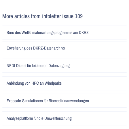
More articles from infoletter issue 109
Artikel
Büro des Weltklimaforschungsprogramms am DKRZ
lesen
Artikel
Erweiterung des DKRZ-Datenarchivs
lesen
Artikel
NFDI-Dienst für leichteren Datenzugang
lesen
Artikel
Anbindung von HPC an Windparks
lesen
Artikel
Exascale-Simulationen für Biomedizinanwendungen
lesen
Artikel
Analyseplattform für die Umweltforschung
lesen