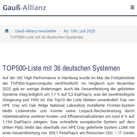
Gauß-Allianz newsletter
No. 109 | Juli 2023
TOP500-Liste mit 36 deutschen Systemen
TOP500-Liste mit 36 deutschen Systemen
Auf der ISC High Performance in Hamburg wurde im Mai die Frühjahrsliste
der TOP500-Supercomputer veröffentlicht. Im Vergleich zum November
2022 gab es wenige Änderungen. Auch die Gesamtleistung der gelisteten
Systeme stieg lediglich um 7,7 % auf 5,2 ExaFlop/s, was die zweitniedrigste
Steigerung seit 1993 ist. Die Top10 der Liste blieben unverändert: Das von
HPE Cray am Oak Ridge National Laboratory installierte Frontier-System
bleibt Listenerster und konnte seine Linpack-Rechenleistung durch
Inbetriebnahme weiterer Knoten und Effizienzmaßnahmen um rund 8 % auf
1,194 ExaFlop/s steigern. Das schnellste europäische System auf dem
dritten Platz bleibt das ebenfalls von HPE Cray gelieferte System LUMI mit
einer Gesamtleistung von 309,1 PetaFlop/s am finnischen CSC – IT Center