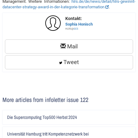
Management. Weitere Informationen:
hlrs.de/de/news/detail/hlrs-gewinnt-
datacenter-strategy-award-in-der-kategorie-transformation
.
Kontakt:
Sophia Honisch
HLRS@
GCS
Mail
Tweet
More articles from infoletter issue 122
Artikel
Die Supercomputing Top500 Herbst 2024
lesen
Artikel
Universität Hamburg tritt Kompetenznetzwerk bei
lesen