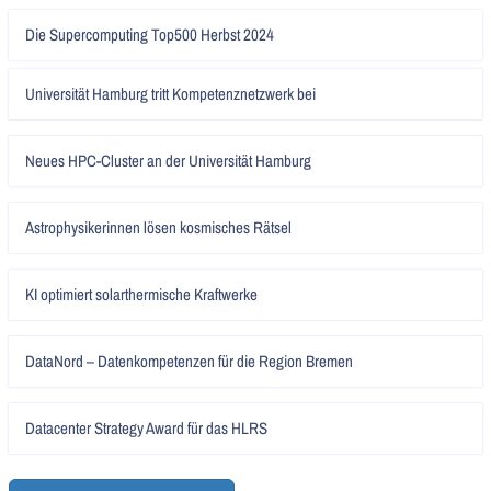
Artikel
Die Supercomputing Top500 Herbst 2024
lesen
Artikel
Universität Hamburg tritt Kompetenznetzwerk bei
lesen
Artikel
Neues HPC-Cluster an der Universität Hamburg
lesen
Artikel
Astrophysikerinnen lösen kosmisches Rätsel
lesen
Artikel
KI optimiert solarthermische Kraftwerke
lesen
Artikel
DataNord – Datenkompetenzen für die Region Bremen
lesen
Artikel
Datacenter Strategy Award für das HLRS
lesen