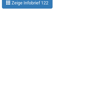
Zeige Infobrief 122
Legal notice
Privacy
About Gauß-Allianz
Contact
Subscribe infoletter
Twitter (@hpc_deutschland)