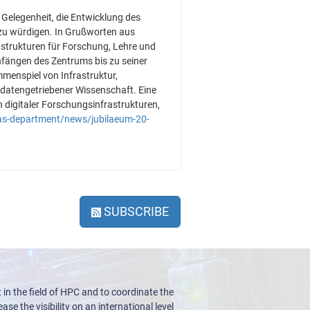
 Gelegenheit, die Entwicklung des
zu würdigen. In Grußworten aus
astrukturen für Forschung, Lehre und
nfängen des Zentrums bis zu seiner
menspiel von Infrastruktur,
datengetriebener Wissenschaft. Eine
 digitaler Forschungsinfrastrukturen,
as-department/news/jubilaeum-20-
SUBSCRIBE
n the field of HPC and to coordinate the
ase the visibility on an international level