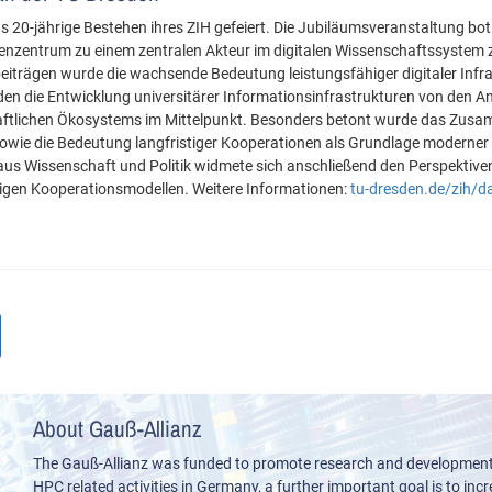
 20-jährige Bestehen ihres ZIH gefeiert. Die Jubiläumsveranstaltung bot
enzentrum zu einem zentralen Akteur im digitalen Wissenschaftssystem 
beiträgen wurde die wachsende Bedeutung leistungsfähiger digitaler Infr
n die Entwicklung universitärer Informationsinfrastrukturen von den A
aftlichen Ökosystems im Mittelpunkt. Besonders betont wurde das Zusam
ie die Bedeutung langfristiger Kooperationen als Grundlage moderner 
aus Wissenschaft und Politik widmete sich anschließend den Perspektiven
tigen Kooperationsmodellen. Weitere Informationen:
tu-dresden.de/zih/d
About Gauß-Allianz
The Gauß-Allianz was funded to promote research and development i
HPC related activities in Germany, a further important goal is to incre