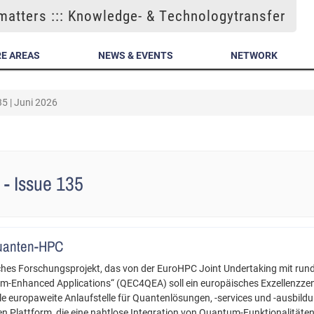
atters ::: Knowledge- & Technologytransfer
E AREAS
NEWS & EVENTS
NETWORK
5 | Juni 2026
 - Issue 135
Quanten-HPC
ches Forschungsprojekt, das von der EuroHPC Joint Undertaking mit rund 
m-Enhanced Applications“ (QEC4QEA) soll ein europäisches Exzellenzze
 europaweite Anlaufstelle für Quantenlösungen, -services und -ausbildun
Plattform, die eine nahtlose Integration von Quantum-Funktionalitäten