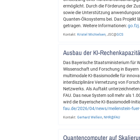
ermöglicht. Durch die Förderung der Z
sowie die Unterstützung anwendungsor
Quanten-Ökosystems bei. Das Projekt lä
getragen. Weitere Informationen:
go.fz
Kontakt:
Kristel Michielsen
, JSC@
GCS
Ausbau der KI-Rechenkapazitä
Das Bayerische Staatsministerium für 
Wissenschaft und Forschung in Bayern au
multimodale KI-Basismodelle für innova
interdisziplinäre Vernetzung von Forsc
Netzwerks. Als Auftakt unterzeichnete
FAU. Das neue System soll mehr als 1.0
wird die Bayerische KI-Basismodell-In
fau.de/2026/04/news/meilenstein-fuer-
Kontakt:
Gerhard Wellein
,
NHR@FAU
Quantencomputer auf Skalieru