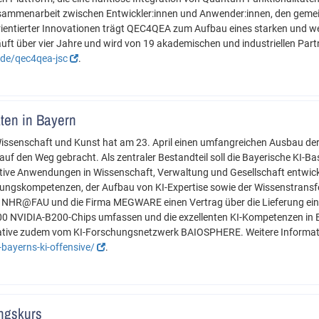
usammenarbeit zwischen Entwickler:innen und Anwender:innen, den geme
ientierter Innovationen trägt QEC4QEA zum Aufbau eines starken und 
uft über vier Jahre und wird von 19 akademischen und industriellen Par
j.de/qec4qea-jsc
.
ten in Bayern
Wissenschaft und Kunst hat am 23. April einen umfangreichen Ausbau der
f den Weg gebracht. Als zentraler Bestandteil soll die Bayerische KI-Bas
tive Anwendungen in Wissenschaft, Verwaltung und Gesellschaft entwick
hungskompetenzen, der Aufbau von KI-Expertise sowie der Wissenstransfe
n NHR@FAU und die Firma MEGWARE einen Vertrag über die Lieferung ein
00 NVIDIA-B200-Chips umfassen und die exzellenten KI-Kompetenzen in E
itiative zudem vom KI-Forschungsnetzwerk BAIOSPHERE. Weitere Informat
bayerns-ki-offensive/
.
ngskurs