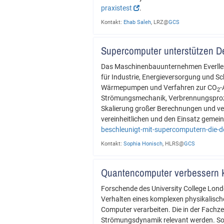
praxistest
.
Kontakt:
Ehab Saleh
, LRZ@
GCS
Supercomputer unterstützen D
Das Maschinenbauunternehmen Everllenc
für Industrie, Energieversorgung und Sch
Wärmepumpen und Verfahren zur CO
-
2
Strömungsmechanik, Verbrennungsprozes
Skalierung großer Berechnungen und ve
vereinheitlichen und den Einsatz geme
beschleunigt-mit-supercomputern-die-d
Kontakt:
Sophia Honisch
, HLRS@
GCS
Quantencomputer verbessern 
Forschende des University College Lond
Verhalten eines komplexen physikalische
Computer verarbeiten. Die in der Fachze
Strömungsdynamik relevant werden. So 