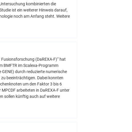
 Untersuchung kombinierten die
ie ist ein weiterer Hinweis darauf,
hnologie noch am Anfang steht. Weitere
r Fusionsforschung (DaREXA-F)“ hat
s vom BMFTR im Scalexa-Programm
e GENE) durch reduzierte numerische
 zu beeinträchtigen. Dabei konnten
echenknoten um den Faktor 3 bis 6
er MPCDF arbeiteten in DaREXA-F unter
 sollen künftig auch auf weitere