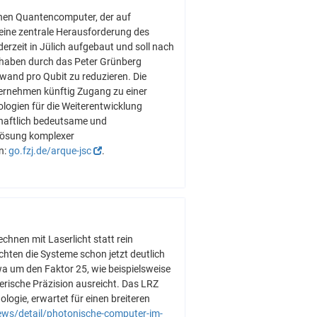
nen Quantencomputer, der auf
e eine zentrale Herausforderung des
rzeit in Jülich aufgebaut und soll nach
orhaben durch das Peter Grünberg
wand pro Qubit zu reduzieren. Die
ernehmen künftig Zugang zu einer
ologien für die Weiterentwicklung
chaftlich bedeutsame und
 Lösung komplexer
n:
go.fzj.de/arque-jsc
.
chnen mit Laserlicht statt rein
hten die Systeme schon jetzt deutlich
wa um den Faktor 25, wie beispielsweise
erische Präzision ausreicht. Das LRZ
logie, erwartet für einen breiteren
ews/detail/photonische-computer-im-