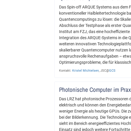
Das Spin-off ARQUE Systems aus dem F
konventioneller Halbleitertechnologie ba
Quantencomputings zu lösen: die Skalie
Abschluss der Testphase als erster Qua
Institut am FZJ, das eine hocheffizient
Integration des ARQUE-Systems in die 
weiteren innovativen Technologieplattfor
skalierbarer Quantencomputer nutzen l
anspruchsvolle Rechenaufgaben – etwa 
Optimierungsprobleme, die für klassisch
Kontakt:
Kristel Michielsen
, JSC@
GCS
Photonische Computer im Prax
Das LRZ hat photonische Prozessoren des
elektrisch und können den Energiebedar
weniger Energie als heutige GPUs. Die z
bei der Bilderkennung. Die Technologie 
sieht im Bereich energieeffizientes Hoch
Einsatz sind jedoch weitere Fortschritt