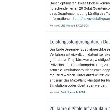
Gasen optimieren. Diese Modelle kommen
Forschenden einen 20 Qubit Quantencom
dass Quantencomputing künftig das Trai
Informationen:
lrz.de/news/detail/qua
Kontakt:
LRZ-Presse
, LRZ@
GCS
Leistungssteigerung durch Da
Das Ende Dezember 2025 abgeschlossen
Verfahren entwickelt, um datenintensiv
geförderten Projektes war es, wichtig
Präzision und Datenkomprimierung zu be
zentrale Simulationsroutinen etwa dop
reduziert werden. Unterstützt wurde d
anderem das Max-Planck-Institut für P
Simulationscodes übertragen werden.
Kontakt:
Erwin Laure
,
MPCDF
20 Jahre digitale Infrastruktu