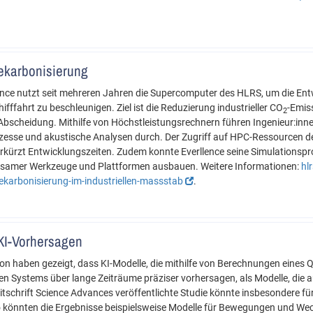
ekarbonisierung
e nutzt seit mehreren Jahren die Supercomputer des HLRS, um die Entwi
ifffahrt zu beschleunigen. Ziel ist die Reduzierung industrieller CO
-Emis
2
Abscheidung. Mithilfe von Höchstleistungsrechnern führen Ingenieur:inn
se und akustische Analysen durch. Der Zugriff auf HPC-Ressourcen des 
rkürzt Entwicklungszeiten. Zudem konnte Everllence seine Simulationsp
insamer Werkzeuge und Plattformen ausbauen. Weitere Informationen:
hl
ekarbonisierung-im-industriellen-massstab
.
KI-Vorhersagen
on haben gezeigt, dass KI-Modelle, die mithilfe von Berechnungen eines
n Systems über lange Zeiträume präziser vorhersagen, als Modelle, die a
itschrift Science Advances veröffentlichte Studie könnte insbesondere für
könnten die Ergebnisse beispielsweise Modelle für Bewegungen und Wec