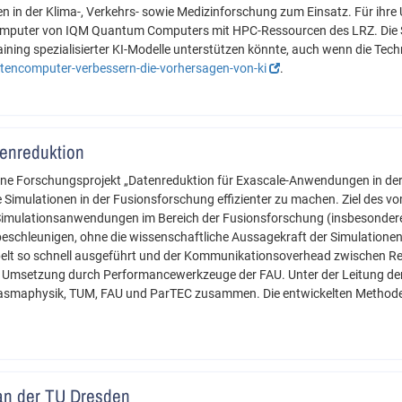
 in der Klima-, Verkehrs- sowie Medizinforschung zum Einsatz. Für ihre
puter von IQM Quantum Computers mit HPC-Ressourcen des LRZ. Die Stud
ning spezialisierter KI-Modelle unterstützen könnte, auch wenn die Tec
ntencomputer-verbessern-die-vorhersagen-von-ki
.
tenreduktion
e Forschungsprojekt „Datenreduktion für Exascale-Anwendungen in de
e Simulationen in der Fusionsforschung effizienter zu machen. Ziel de
e Simulationsanwendungen im Bereich der Fusionsforschung (insbesonder
schleunigen, ohne die wissenschaftliche Aussagekraft der Simulationen
pelt so schnell ausgeführt und der Kommunikationsoverhead zwischen R
ie Umsetzung durch Performancewerkzeuge der FAU. Unter der Leitung d
lasmaphysik, TUM, FAU und ParTEC zusammen. Die entwickelten Methoden
r an der TU Dresden