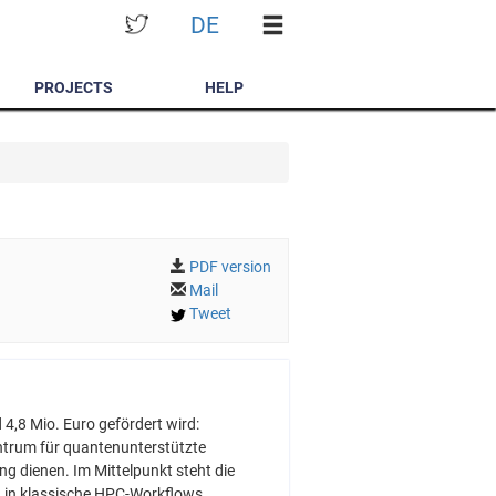
DE
PROJECTS
HELP
PDF version
Mail
Tweet
4,8 Mio. Euro gefördert wird:
ntrum für quantenunterstützte
g dienen. Im Mittelpunkt steht die
 in klassische HPC-Workflows