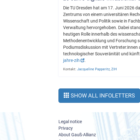
Die TU Dresden hat am 17. Juni 2026 das
Zentrums von einem universitären Rech
Wissenschaft und Politik sowie in Fach
Verwaltung hervorgehoben. Dabei stande
heutigen Rolle innerhalb des wissensch
Methodenentwicklung und Forschung sow
Podiumsdiskussion mit Vertreter:innen 
technologischer Souveränität und künf
jahre-zih
.
Kontakt:
Jacqueline Papperitz
,
ZIH
SHOW ALL INFOLETTERS
Legal notice
Privacy
About Gauß-Allianz