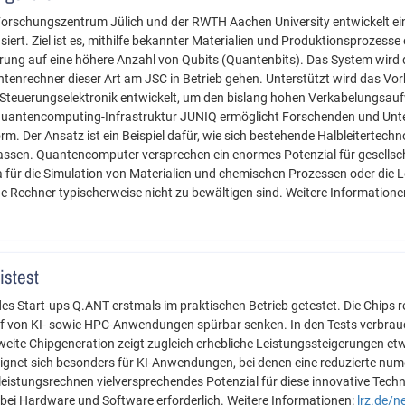
orschungszentrum Jülich und der RWTH Aachen University entwickelt ei
siert. Ziel ist es, mithilfe bekannter Materialien und Produktionsprozess
rung auf eine höhere Anzahl von Qubits (Quantenbits). Das System wird de
ntenrechner dieser Art am JSC in Betrieb gehen. Unterstützt wird das V
e Steuerungselektronik entwickelt, um den bislang hohen Verkabelungsauf
Quantencomputing-Infrastruktur JUNIQ ermöglicht Forschenden und Unt
m. Der Ansatz ist ein Beispiel dafür, wie sich bestehende Halbleitertechn
assen. Quantencomputer versprechen ein enormes Potenzial für gesells
für die Simulation von Materialien und chemischen Prozessen oder die
e Rechner typischerweise nicht zu bewältigen sind. Weitere Informatione
istest
 Start-ups Q.ANT erstmals im praktischen Betrieb getestet. Die Chips re
f von KI- sowie HPC-Anwendungen spürbar senken. In den Tests verbrauc
weite Chipgeneration zeigt zugleich erhebliche Leistungssteigerungen et
eignet sich besonders für KI-Anwendungen, bei denen eine reduzierte num
leistungsrechnen vielversprechendes Potenzial für diese innovative Techno
e bei Hardware und Software erforderlich. Weitere Informationen:
lrz.de/n