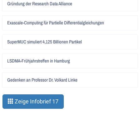
Gründung der Research Data Alliance
lesen
Artikel
Exascale-Computing für Partielle Differentialgleichungen
lesen
Artikel
SuperMUC simuliert 4,125 Billionen Partikel
lesen
Artikel
LSDMA-Frühjahrstreffen in Hamburg
lesen
Artikel
Gedenken an Professor Dr. Volkard Linke
lesen
Zeige Infobrief 17