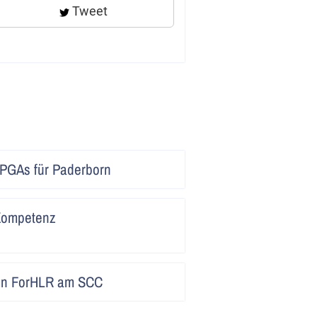
Tweet
Artikel
PGAs für Paderborn
lesen
Artikel
Kompetenz
lesen
Artikel
den ForHLR am SCC
lesen