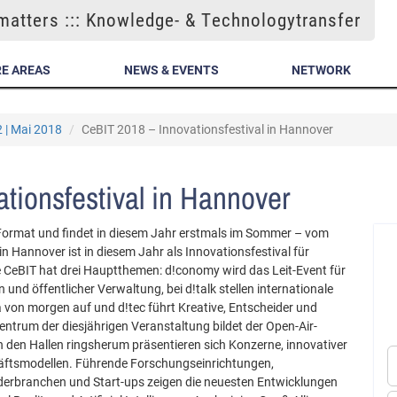
atters ::: Knowledge- & Technologytransfer
E AREAS
NEWS & EVENTS
NETWORK
2 | Mai 2018
CeBIT 2018 – Innovationsfestival in Hannover
tionsfestival in Hannover
 Format und findet in diesem Jahr erstmals im Sommer – vom
 in Hannover ist in diesem Jahr als Innovationsfestival für
e CeBIT hat drei Hauptthemen: d!conomy wird das Leit-Event für
und öffentlicher Verwaltung, bei d!talk stellen internationale
a von morgen auf und d!tec führt Kreative, Entscheider und
ntrum der diesjährigen Veranstaltung bildet der Open-Air-
 den Hallen ringsherum präsentieren sich Konzerne, innovativer
häftsmodellen. Führende Forschungseinrichtungen,
rbranchen und Start-ups zeigen die neuesten Entwicklungen