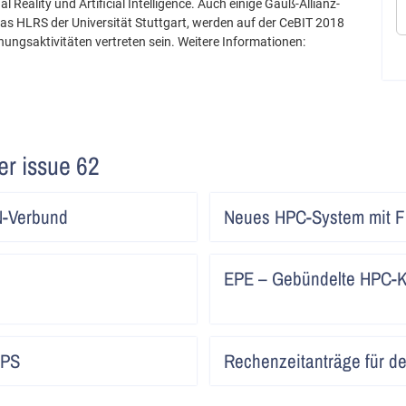
l Reality und Artificial Intelligence. Auch einige Gauß-Allianz-
as HLRS der Universität Stuttgart, werden auf der CeBIT 2018
hungsaktivitäten vertreten sein. Weitere Informationen:
ter issue 62
Artikel
N-Verbund
Neues HPC-System mit F
lesen
Artikel
EPE – Gebündelte HPC-
lesen
Artikel
HPS
Rechenzeitanträge für 
lesen