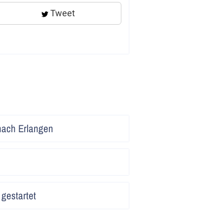
Tweet
Artikel
nach Erlangen
lesen
Artikel
lesen
Artikel
gestartet
lesen