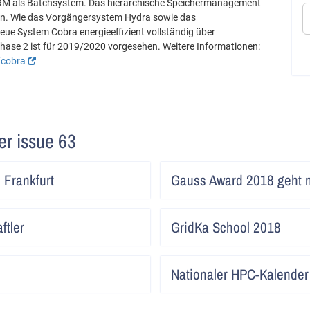
URM als Batchsystem. Das hierarchische Speichermanagement
en. Wie das Vorgängersystem Hydra sowie das
e System Cobra energieeffizient vollständig über
ase 2 ist für 2019/2020 vorgesehen. Weitere Informationen:
/cobra
ter issue 63
Artikel
 Frankfurt
Gauss Award 2018 geht 
lesen
Artikel
ftler
GridKa School 2018
lesen
Artikel
Nationaler HPC-Kalender 
lesen