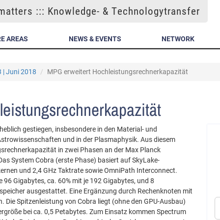
atters ::: Knowledge- & Technologytransfer
E AREAS
NEWS & EVENTS
NETWORK
 | Juni 2018
MPG erweitert Hochleistungsrechnerkapazität
eistungsrechnerkapazität
heblich gestiegen, insbesondere in den Material- und
Astrowissenschaften und in der Plasmaphysik. Aus diesem
gsrechnerkapazität in zwei Phasen an der Max Planck
 Das System Cobra (erste Phase) basiert auf SkyLake-
rkernen und 2,4 GHz Taktrate sowie OmniPath Interconnect.
e 96 Gigabytes, ca. 60% mit je 192 Gigabytes, und 8
speicher ausgestattet. Eine Ergänzung durch Rechenknoten mit
 Die Spitzenleistung von Cobra liegt (ohne den GPU-Ausbau)
hergröße bei ca. 0,5 Petabytes. Zum Einsatz kommen Spectrum