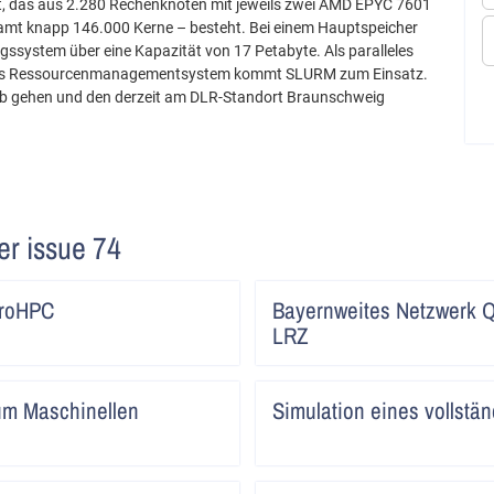
rt, das aus 2.280 Rechenknoten mit jeweils zwei AMD EPYC 7601
samt knapp 146.000 Kerne – besteht. Bei einem Hauptspeicher
ssystem über eine Kapazität von 17 Petabyte. Als paralleles
 als Ressourcenmanagementsystem kommt SLURM zum Einsatz.
eb gehen und den derzeit am DLR-Standort Braunschweig
ter issue 74
Artikel
uroHPC
Bayernweites Netzwerk 
lesen
LRZ
Artikel
m Maschinellen
Simulation eines vollstän
lesen
Artikel