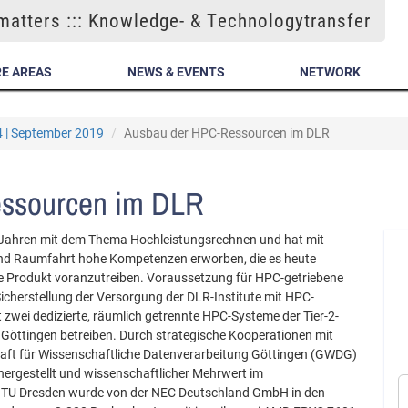
atters ::: Knowledge- & Technologytransfer
E AREAS
NEWS & EVENTS
NETWORK
4 | September 2019
Ausbau der HPC-Ressourcen im DLR
ssourcen im DLR
0 Jahren mit dem Thema Hochleistungsrechnen und hat mit
 und Raumfahrt hohe Kompetenzen erworben, die es heute
lle Produkt voranzutreiben. Voraussetzung für HPC-getriebene
 Sicherstellung der Versorgung der DLR-Institute mit HPC-
zwei dedizierte, räumlich getrennte HPC-Systeme der Tier-2-
Göttingen betreiben. Durch strategische Kooperationen mit
haft für Wissenschaftliche Datenverarbeitung Göttingen (GWDG)
ichergestellt und wissenschaftlicher Mehrwert im
r TU Dresden wurde von der NEC Deutschland GmbH in den