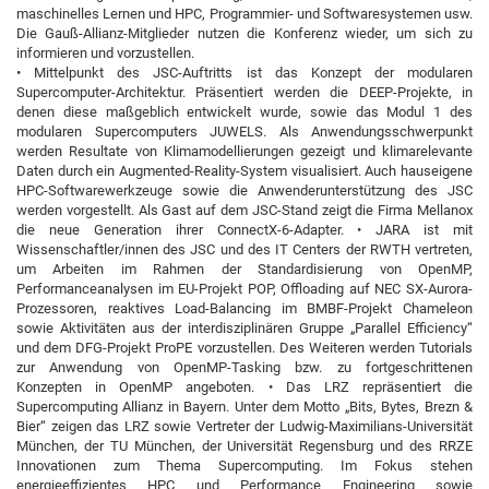
maschinelles Lernen und HPC, Programmier- und Softwaresystemen usw.
Die Gauß-Allianz-Mitglieder nutzen die Konferenz wieder, um sich zu
informieren und vorzustellen.
• Mittelpunkt des JSC-Auftritts ist das Konzept der modularen
Supercomputer-Architektur. Präsentiert werden die DEEP-Projekte, in
denen diese maßgeblich entwickelt wurde, sowie das Modul 1 des
modularen Supercomputers JUWELS. Als Anwendungsschwerpunkt
werden Resultate von Klimamodellierungen gezeigt und klimarelevante
Daten durch ein Augmented-Reality-System visualisiert. Auch hauseigene
HPC-Softwarewerkzeuge sowie die Anwenderunterstützung des JSC
werden vorgestellt. Als Gast auf dem JSC-Stand zeigt die Firma Mellanox
die neue Generation ihrer ConnectX-6-Adapter. • JARA ist mit
Wissenschaftler/innen des JSC und des IT Centers der RWTH vertreten,
um Arbeiten im Rahmen der Standardisierung von OpenMP,
Performanceanalysen im EU-Projekt POP, Offloading auf NEC SX-Aurora-
Prozessoren, reaktives Load-Balancing im BMBF-Projekt Chameleon
sowie Aktivitäten aus der interdisziplinären Gruppe „Parallel Efficiency“
und dem DFG-Projekt ProPE vorzustellen. Des Weiteren werden Tutorials
zur Anwendung von OpenMP-Tasking bzw. zu fortgeschrittenen
Konzepten in OpenMP angeboten. • Das LRZ repräsentiert die
Supercomputing Allianz in Bayern. Unter dem Motto „Bits, Bytes, Brezn &
Bier“ zeigen das LRZ sowie Vertreter der Ludwig-Maximilians-Universität
München, der TU München, der Universität Regensburg und des RRZE
Innovationen zum Thema Supercomputing. Im Fokus stehen
energieeffizientes HPC und Performance Engineering sowie