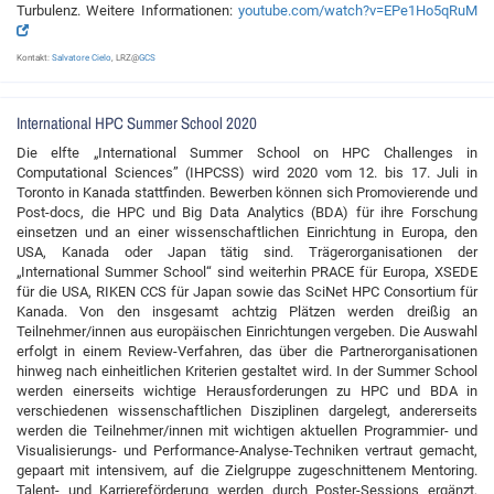
Turbulenz. Weitere Informationen:
youtube.com/watch?v=EPe1Ho5qRuM
Kontakt:
Salvatore Cielo
, LRZ@
GCS
International HPC Summer School 2020
Die elfte „International Summer School on HPC Challenges in
Computational Sciences” (IHPCSS) wird 2020 vom 12. bis 17. Juli in
Toronto in Kanada stattfinden. Bewerben können sich Promovierende und
Post-docs, die HPC und Big Data Analytics (BDA) für ihre Forschung
einsetzen und an einer wissenschaftlichen Einrichtung in Europa, den
USA, Kanada oder Japan tätig sind. Trägerorganisationen der
„International Summer School“ sind weiterhin PRACE für Europa, XSEDE
für die USA, RIKEN CCS für Japan sowie das SciNet HPC Consortium für
Kanada. Von den insgesamt achtzig Plätzen werden dreißig an
Teilnehmer/innen aus europäischen Einrichtungen vergeben. Die Auswahl
erfolgt in einem Review-Verfahren, das über die Partnerorganisationen
hinweg nach einheitlichen Kriterien gestaltet wird. In der Summer School
werden einerseits wichtige Herausforderungen zu HPC und BDA in
verschiedenen wissenschaftlichen Disziplinen dargelegt, andererseits
werden die Teilnehmer/innen mit wichtigen aktuellen Programmier- und
Visualisierungs- und Performance-Analyse-Techniken vertraut gemacht,
gepaart mit intensivem, auf die Zielgruppe zugeschnittenem Mentoring.
Talent- und Karriereförderung werden durch Poster-Sessions ergänzt,