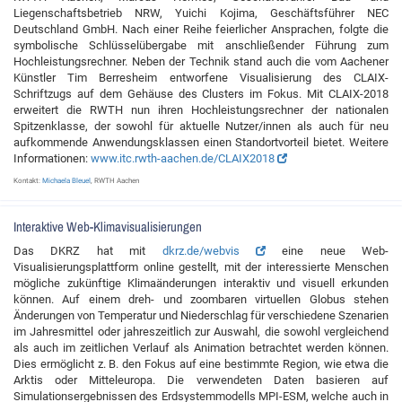
Liegenschaftsbetrieb NRW, Yuichi Kojima, Geschäftsführer NEC
Deutschland GmbH. Nach einer Reihe feierlicher Ansprachen, folgte die
symbolische Schlüsselübergabe mit anschließender Führung zum
Hochleistungsrechner. Neben der Technik stand auch die vom Aachener
Künstler Tim Berresheim entworfene Visualisierung des CLAIX-
Schriftzugs auf dem Gehäuse des Clusters im Fokus. Mit CLAIX-2018
erweitert die RWTH nun ihren Hochleistungsrechner der nationalen
Spitzenklasse, der sowohl für aktuelle Nutzer/innen als auch für neu
aufkommende Anwendungsklassen einen Standortvorteil bietet. Weitere
Informationen:
www.itc.rwth-aachen.de/CLAIX2018
Kontakt:
Michaela Bleuel
, RWTH Aachen
Interaktive Web-Klimavisualisierungen
Das DKRZ hat mit
dkrz.de/webvis
eine neue Web-
Visualisierungsplattform online gestellt, mit der interessierte Menschen
mögliche zukünftige Klimaänderungen interaktiv und visuell erkunden
können. Auf einem dreh- und zoombaren virtuellen Globus stehen
Änderungen von Temperatur und Niederschlag für verschiedene Szenarien
im Jahresmittel oder jahreszeitlich zur Auswahl, die sowohl vergleichend
als auch im zeitlichen Verlauf als Animation betrachtet werden können.
Dies ermöglicht z. B. den Fokus auf eine bestimmte Region, wie etwa die
Arktis oder Mitteleuropa. Die verwendeten Daten basieren auf
Simulationsergebnissen des Erdsystemmodells MPI-ESM, welche auch in