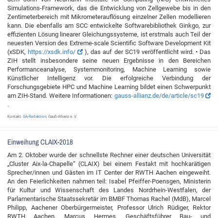
Simulations-Framework, das die Entwicklung von Zellgewebe bis in den
Zentimeterbereich mit Mikrometerauflösung einzelner Zellen modellieren
kann. Die ebenfalls am SCC entwickelte Softwarebibliothek Ginkgo, zur
effizienten Lösung linearer Gleichungssysteme, ist erstmals auch Teil der
neuesten Version des Extreme-scale Scientific Software Development Kit
(xSDK,
https://xsdk.info/
), das auf der SC19 veröffentlicht wird. • Das
ZIH stellt insbesondere seine neuen Ergebnisse in den Bereichen
Performanceanalyse, Systemmonitoring, Machine Learning sowie
Künstlicher Intelligenz vor. Die erfolgreiche Verbindung der
Forschungsgebiete HPC und Machine Learning bildet einen Schwerpunkt
am ZIH-Stand. Weitere Informationen:
gauss-allianz.de/de/article/sc19
.
Kontakt:
GA-Redaktion
, Gauß-Allianz e. V.
Einweihung CLAIX-2018
Am 2. Oktober wurde der schnellste Rechner einer deutschen Universität
„Cluster Aix-la-Chapelle“ (CLAIX) bei einem Festakt mit hochkarätigen
Sprecher/innen und Gästen im IT Center der RWTH Aachen eingeweiht.
An den Feierlichkeiten nahmen teil: Isabel Pfeiffer-Poensgen, Ministerin
für Kultur und Wissenschaft des Landes Nordrhein-Westfalen, der
Parlamentarische Staatssekretär im BMBF Thomas Rachel (MdB), Marcel
Philipp, Aachener Oberbürgermeister, Professor Ulrich Rüdiger, Rektor
RWTH Aachen, Marcus Hermes, Geschäftsführer Bau- und