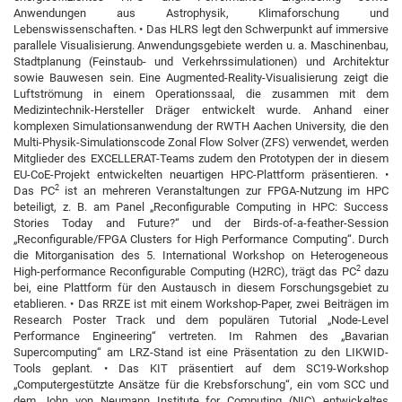
Anwendungen aus Astrophysik, Klimaforschung und
Lebenswissenschaften. • Das HLRS legt den Schwerpunkt auf immersive
parallele Visualisierung. Anwendungsgebiete werden u. a. Maschinenbau,
Stadtplanung (Feinstaub- und Verkehrssimulationen) und Architektur
sowie Bauwesen sein. Eine Augmented-Reality-Visualisierung zeigt die
Luftströmung in einem Operationssaal, die zusammen mit dem
Medizintechnik-Hersteller Dräger entwickelt wurde. Anhand einer
komplexen Simulationsanwendung der RWTH Aachen University, die den
Multi-Physik-Simulationscode Zonal Flow Solver (ZFS) verwendet, werden
Mitglieder des EXCELLERAT-Teams zudem den Prototypen der in diesem
EU-CoE-Projekt entwickelten neuartigen HPC-Plattform präsentieren. •
2
Das PC
ist an mehreren Veranstaltungen zur FPGA-Nutzung im HPC
beteiligt, z. B. am Panel „Reconfigurable Computing in HPC: Success
Stories Today and Future?“ und der Birds-of-a-feather-Session
„Reconfigurable/FPGA Clusters for High Performance Computing“. Durch
die Mitorganisation des 5. International Workshop on Heterogeneous
2
High-performance Reconfigurable Computing (H2RC), trägt das PC
dazu
bei, eine Plattform für den Austausch in diesem Forschungsgebiet zu
etablieren. • Das RRZE ist mit einem Workshop-Paper, zwei Beiträgen im
Research Poster Track und dem populären Tutorial „Node-Level
Performance Engineering“ vertreten. Im Rahmen des „Bavarian
Supercomputing“ am LRZ-Stand ist eine Präsentation zu den LIKWID-
Tools geplant. • Das KIT präsentiert auf dem SC19-Workshop
„Computergestützte Ansätze für die Krebsforschung“, ein vom SCC und
dem John von Neumann Institute for Computing (NIC) entwickeltes