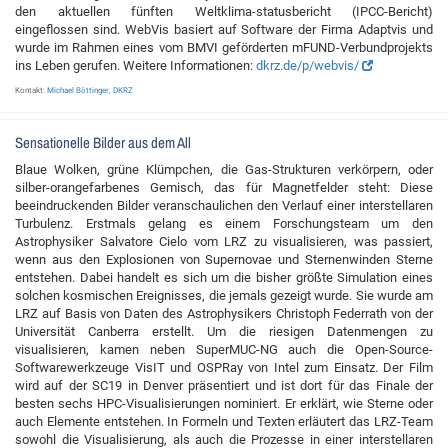
den aktuellen fünften Weltklima-statusbericht (IPCC-Bericht)
eingeflossen sind. WebVis basiert auf Software der Firma Adaptvis und
wurde im Rahmen eines vom BMVI geförderten mFUND-Verbundprojekts
ins Leben gerufen. Weitere Informationen:
dkrz.de/p/webvis/
Kontakt:
Michael Böttinger
,
DKRZ
Sensationelle Bilder aus dem All
Blaue Wolken, grüne Klümpchen, die Gas-Strukturen verkörpern, oder
silber-orangefarbenes Gemisch, das für Magnetfelder steht: Diese
beeindruckenden Bilder veranschaulichen den Verlauf einer interstellaren
Turbulenz. Erstmals gelang es einem Forschungsteam um den
Astrophysiker Salvatore Cielo vom LRZ zu visualisieren, was passiert,
wenn aus den Explosionen von Supernovae und Sternenwinden Sterne
entstehen. Dabei handelt es sich um die bisher größte Simulation eines
solchen kosmischen Ereignisses, die jemals gezeigt wurde. Sie wurde am
LRZ auf Basis von Daten des Astrophysikers Christoph Federrath von der
Universität Canberra erstellt. Um die riesigen Datenmengen zu
visualisieren, kamen neben SuperMUC-NG auch die Open-Source-
Softwarewerkzeuge VisIT und OSPRay von Intel zum Einsatz. Der Film
wird auf der SC19 in Denver präsentiert und ist dort für das Finale der
besten sechs HPC-Visualisierungen nominiert. Er erklärt, wie Sterne oder
auch Elemente entstehen. In Formeln und Texten erläutert das LRZ-Team
sowohl die Visualisierung, als auch die Prozesse in einer interstellaren