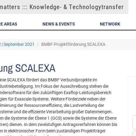
atters ::: Knowledge- & Technologytransfer
E AREAS
NEWS & EVENTS
NETWORK
2 | September 2021
BMBF-Projektförderung SCALEXA
rung SCALEXA
tlinie SCALEXA fördert das BMBF Verbundprojekte im
dustriebeteiligung. Im Fokus der Ausschreibung stehen die
ndersoftware für den zukünftigen Exaflop-Leistungsbereich
ien für Exascale-Systeme. Weitere Förderziele neben der
imierung der Ressourceneffizienz, die Lastverteilung der
steme und die effiziente Verarbeitung großer Datenmengen.
en die Systeme der Ebene 1 (GCS) sowie die Systeme der Ebene
ren) dienen. In dem zweistufigen Antragsverfahren können bis
 in elektronischer Form beim zuständigen Projektträger