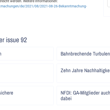
reicht werden. Weitere Informationen:
tmachungen/de/2021/08/2021-08-26-Bekanntmachung-
ter issue 92
Artikel
n
Bahnbrechende Turbulen
lesen
Artikel
Zehn Jahre Nachhaltigke
lesen
Artikel
 sichere
NFDI: GA-Mitglieder auch
lesen
dabei