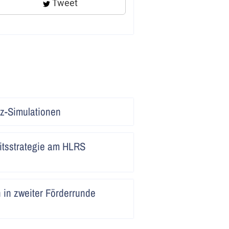
Tweet
Artikel
z-Simulationen
lesen
Artikel
itsstrategie am HLRS
lesen
Artikel
 in zweiter Förderrunde
lesen