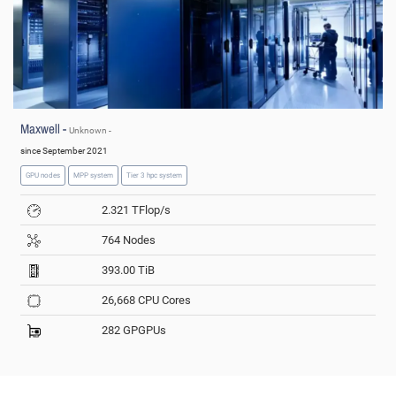
Maxwell -
Unknown -
since September 2021
GPU nodes
MPP system
Tier 3 hpc system
2.321 TFlop/s
764 Nodes
393.00 TiB
26,668 CPU Cores
282 GPGPUs