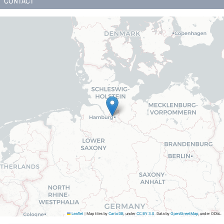
CONTACT
Leaflet
|
Map tiles by
CartoDB
, under
CC BY 3.0
. Data by
OpenStreetMap
, under ODbL.