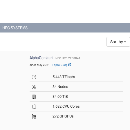
HPC SYSTEMS
Sort by
AlphaCentauri -
NEC HPC 22S8Ri-4
since May 2021 -
Top500.org
5.443 TFlop/s
34 Nodes
34.00 TiB
1,632 CPU Cores
272 GPGPUs