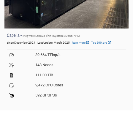
Capella -
Megware Lenovo ThinkSystem SD665-N V3
since December 2024 - Last Update: March 2025 -
learn more
-
Top500.org
39.664 TFlop/s
148 Nodes
111.00 TiB
9,472 CPU Cores
592 GPGPUs