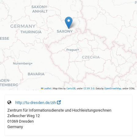
Leaflet
|
Map tiles by
CartoDB
, under
CC BY 3.0
. Data by
OpenStreetMap
, under ODbL.
http://tu-dresden.de/zih
Zentrum für Informationsdienste und Hochleistungsrechnen
Zellescher Weg 12
01069 Dresden
Germany