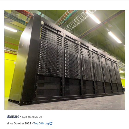
© Carsten Tiede
Barnard -
Eviden XH2000
since October 2023 -
Top500.org