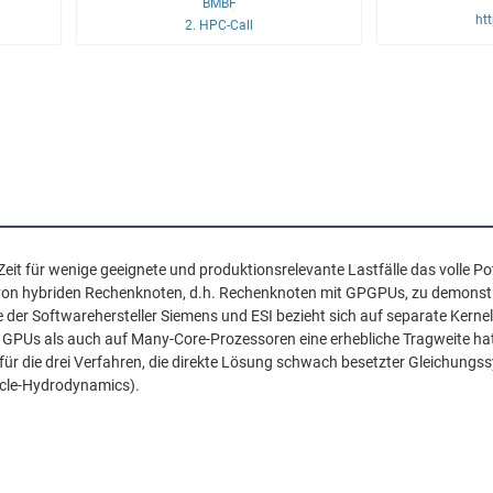
BMBF
htt
2. HPC-Call
r Zeit für wenige geeignete und produktionsrelevante Lastfälle das volle 
 von hybriden Rechenknoten, d.h. Rechenknoten mit GPGPUs, zu demonst
 der Softwarehersteller Siemens und ESI bezieht sich auf separate Kernel
GPUs als auch auf Many-Core-Prozessoren eine erhebliche Tragweite hat
für die drei Verfahren, die direkte Lösung schwach besetzter Gleichung
icle-Hydrodynamics).