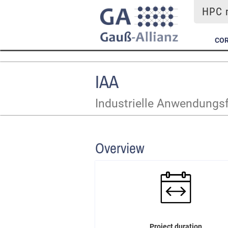
HPC m
COR
IAA
Industrielle Anwendungs
Overview
Project duration