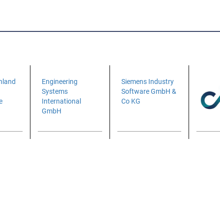
hland
Engineering
Siemens Industry
Systems
Software GmbH &
e
International
Co KG
GmbH