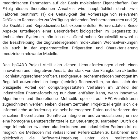
medizinischen Parametern auf der Basis molekularer Eigenschaften. Der
Erfolg dieses theoretischen Ansatzes wird hauptsächlich durch zwei
Faktoren bestimmt: (1) die Genauigkeit der Vorhersage von relevanten
Größen im Rahmen der zur Verfügung stehenden Rechnerressourcen und (2)
die Qualität und Reproduzierbarkeit experimenteller Referenzdaten. Beide
Aspekte unterliegen einer Besonderheit biologischer im Gegensatz zu
technischen Systemen, nämlich der äußerst hohen Komplexität sowohl in
der Beschreibung der zugrundeliegenden molekularen Wechselwirkungen
als auch in der experimentellen Präparation und Charakterisierung
medizinisch relevanter Modelle.
Das hpCADD-Projekt stellt sich diesen Herausforderungen durch einen
innovativen und integrativen Ansatz, der stark von den Fähigkeiten aktueller
Hochleistungsrechner profitiert. Hochgenaue Rechenmethoden benötigen im
Regelfall außerordentlich lange (serielle) Rechenzeiten, so dass sich der
prinzipielle Vorteil der computergestützten Verfahren im Umfeld der
industriellen Pharmaforschung nur dann entfalten kann, wenn innovative
Algorithmen und theoretische Methodik speziell auf HPC-Architekturen
zugeschnitten werden. Neben diesem zentralen Projektziel ergibt sich die
informatische Anforderung, die sehr heterogenen Daten und Verfahren der
einzelnen theoretischen Schritte zu integrieren und zu visualisieren, um so
eine homogene Benutzerschnittstelle zur Steuerung zu erarbeiten. Durch die
enge Interaktion zwischen akademischen und industriellen Partnern ist es
möglich, die Methoden mit verlässlichen Referenzdaten zu kalibrieren und
gleichzeitig die Software-Umgebung unter den realistischen