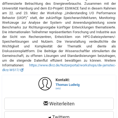
differenzierte Betrachtung des Energieverbrauchs. Zusammen mit der
Universität Hamburg und dem EU-Projekt ESiWACE fand in diesem Rahmen
am 22. und 23. März der Workshop „Understanding I/O Performance
Behavior (UIOP)” statt, der zukünftige Speicherarchitekturen, Monitoring-
Werkzeuge zur Analyse der System- und Anwendungsleistung sowie
Benchmarks zur Richtungsvorgabe künftiger Entwicklungen thematisierte.
Die internationalen Teilnehmer repräsentierten Forschung und Industrie aus
der Sicht von Rechenzentren, Entwicklern von HPC-Dateisystemen/-
Speicherlösungen und Nutzern. Die Veranstaltung verdeutlichte die
Wichtigkeit und Komplexität der Thematik und diente als
Diskussionsplattform. Die Beiträge der Wissenschaftler stimulierten die
Gemeinschaft, zu offenen Lösungen und Standardisierungen beizutragen,
um die steigende Datenflut effizient bewältigen zu können. Weitere
Informationen:
https://www.dkrz.de/Nutzerportal/workshops/de-jamstec-
dkrz-WS17/
Kontakt:
Thomas Ludwig
DKRZ
Weiterleiten
Twittern