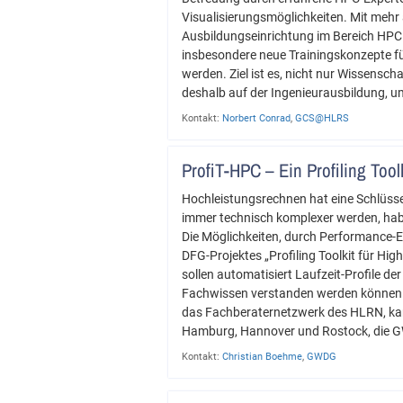
Visualisierungsmöglichkeiten. Mit mehr
Ausbildungseinrichtung im Bereich HPC.
insbesondere neue Trainingskonzepte fü
werden. Ziel ist es, nicht nur Wissensch
deshalb auf der Ingenieurausbildung, um
Kontakt:
Norbert Conrad
,
GCS@HLRS
ProfiT-HPC – Ein Profiling Tool
Hochleistungsrechnen hat eine Schlüsse
immer technisch komplexer werden, habe
Die Möglichkeiten, durch Performance-E
DFG-Projektes „Profiling Toolkit für Hi
sollen automatisiert Laufzeit-Profile d
Fachwissen verstanden werden können u
das Fachberaternetzwerk des HLRN, kann
Hamburg, Hannover und Rostock, die GW
Kontakt:
Christian Boehme
,
GWDG