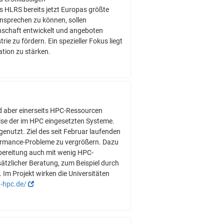
s HLRS bereits jetzt Europas größte
nsprechen zu können, sollen
inschaft entwickelt und angeboten
ie zu fördern. Ein spezieller Fokus liegt
ation zu stärken.
d aber einerseits HPC-Ressourcen
ise der im HPC eingesetzten Systeme.
enutzt. Ziel des seit Februar laufenden
rformance-Probleme zu vergrößern. Dazu
fbereitung auch mit wenig HPC-
tzlicher Beratung, zum Beispiel durch
Im Projekt wirken die Universitäten
it-hpc.de/