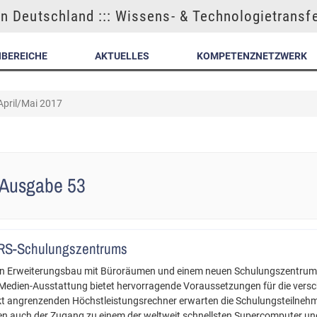
n Deutschland ::: Wissens- & Technologietransf
NBEREICHE
AKTUELLES
KOMPETENZNETZWERK
 April/Mai 2017
- Ausgabe 53
RS-Schulungszentrums
n Erweiterungsbau mit Büroräumen und einem neuen Schulungszentrum 
Medien-Ausstattung bietet hervorragende Voraussetzungen für die versc
kt angrenzenden Höchstleistungsrechner erwarten die Schulungsteilneh
n auch der Zugang zu einem der weltweit schnellsten Supercomputer und