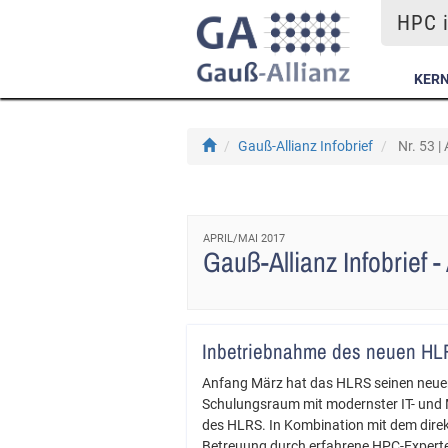
HPC i
KER
Gauß-Allianz Infobrief
Nr. 53 |
APRIL/MAI 2017
Gauß-Allianz Infobrief 
Inbetriebnahme des neuen HL
Anfang März hat das HLRS seinen neue
Schulungsraum mit modernster IT- und 
des HLRS. In Kombination mit dem dire
Betreuung durch erfahrene HPC-Experte