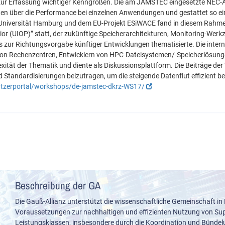
ur Erfassung wichtiger Kenngrößen. Die am JAMSTEC eingesetzte NEC-Arch
n über die Performance bei einzelnen Anwendungen und gestattet so ein
Universität Hamburg und dem EU-Projekt ESiWACE fand in diesem Rahm
r (UIOP)” statt, der zukünftige Speicherarchitekturen, Monitoring-Werk
ur Richtungsvorgabe künftiger Entwicklungen thematisierte. Die interna
 von Rechenzentren, Entwicklern von HPC-Dateisystemen/-Speicherlösung
xität der Thematik und diente als Diskussionsplattform. Die Beiträge der 
Standardisierungen beizutragen, um die steigende Datenflut effizient b
utzerportal/workshops/de-jamstec-dkrz-WS17/
Beschreibung der GA
Die Gauß-Allianz unterstützt die wissenschaftliche Gemeinschaft in
Voraussetzungen zur nachhaltigen und effizienten Nutzung von S
Leistungsklassen, insbesondere durch die Koordination und Bünde