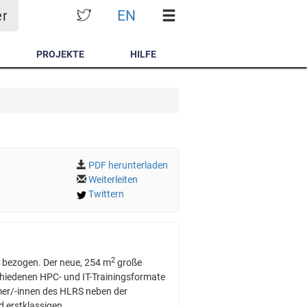
EN
er
PROJEKTE
HILFE
PDF herunterladen
Weiterleiten
Twittern
2
bezogen. Der neue, 254 m
große
hiedenen HPC- und IT-Trainingsformate
mer/-innen des HLRS neben der
 erstklassigen