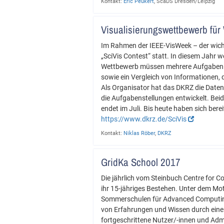
Kontakt:
Eric Peukert
, ScaDS Dresden/Leipzig
Visualisierungswettbewerb für
Im Rahmen der IEEE-VisWeek – der wicht
„SciVis Contest“ statt. In diesem Jah
Wettbewerb müssen mehrere Aufgaben ge
sowie ein Vergleich von Informationen, 
Als Organisator hat das DKRZ die Daten
die Aufgabenstellungen entwickelt. Beid
endet im Juli. Bis heute haben sich bere
https://www.dkrz.de/SciVis
Kontakt:
Niklas Röber
,
DKRZ
GridKa School 2017
Die jährlich vom Steinbuch Centre for C
ihr 15-jähriges Bestehen. Unter dem Mot
Sommerschulen für Advanced Computing 
von Erfahrungen und Wissen durch eine
fortgeschrittene Nutzer/-innen und Ad