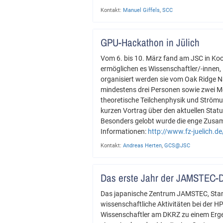
Kontakt:
Manuel Giffels
,
SCC
GPU-Hackathon in Jülich
Vom 6. bis 10. März fand am JSC in Ko
ermöglichen es Wissenschaftler/-innen, 
organisiert werden sie vom Oak Ridge 
mindestens drei Personen sowie zwei M
theoretische Teilchenphysik und Strömu
kurzen Vortrag über den aktuellen Stat
Besonders gelobt wurde die enge Zusa
Informationen:
http://www.fz-juelich.d
Kontakt:
Andreas Herten
,
GCS@JSC
Das erste Jahr der JAMSTEC-
Das japanische Zentrum JAMSTEC, Stan
wissenschaftliche Aktivitäten bei der H
Wissenschaftler am DKRZ zu einem Ergeb