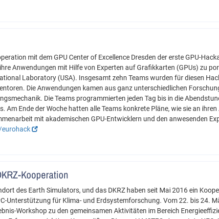
operation mit dem GPU Center of Excellence Dresden der erste GPU-Hac
ihre Anwendungen mit Hilfe von Experten auf Grafikkarten (GPUs) zu port
National Laboratory (USA). Insgesamt zehn Teams wurden für diesen Ha
entoren. Die Anwendungen kamen aus ganz unterschiedlichen Forschungs
ngsmechanik. Die Teams programmierten jeden Tag bis in die Abendstund
us. Am Ende der Woche hatten alle Teams konkrete Pläne, wie sie an ihr
mmenarbeit mit akademischen GPU-Entwicklern und den anwesenden Exp
e/eurohack
DKRZ-Kooperation
dort des Earth Simulators, und das DKRZ haben seit Mai 2016 ein Ko
PC-Unterstützung für Klima- und Erdsystemforschung. Vom 22. bis 24. März
nis-Workshop zu den gemeinsamen Aktivitäten im Bereich Energieeffizien