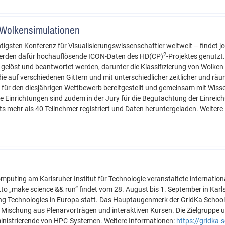
 Wolkensimulationen
igsten Konferenz für Visualisierungswissenschaftler weltweit – findet j
2
r werden dafür hochauflösende ICON-Daten des HD(CP)
-Projektes genutzt
löst und beantwortet werden, darunter die Klassifizierung von Wolken 
die auf verschiedenen Gittern und mit unterschiedlicher zeitlicher und r
 für den diesjährigen Wettbewerb bereitgestellt und gemeinsam mit Wiss
e Einrichtungen sind zudem in der Jury für die Begutachtung der Einreich
its mehr als 40 Teilnehmer registriert und Daten heruntergeladen. Weitere
omputing am Karlsruher Institut für Technologie veranstaltete internation
to „make science && run“ findet vom 28. August bis 1. September in Karl
Technologies in Europa statt. Das Hauptaugenmerk der GridKa School li
 Mischung aus Plenarvorträgen und interaktiven Kursen. Die Zielgruppe 
ministrierende von HPC-Systemen. Weitere Informationen:
https://gridka-