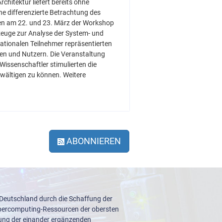
itektur liefert bereits ohne
e differenzierte Betrachtung des
en am 22. und 23. März der Workshop
zeuge zur Analyse der System- und
tionalen Teilnehmer repräsentierten
en und Nutzern. Die Veranstaltung
Wissenschaftler stimulierten die
ewältigen zu können. Weitere
ABONNIEREN
 Deutschland durch die Schaffung der
upercomputing-Ressourcen der obersten
lung der einander ergänzenden