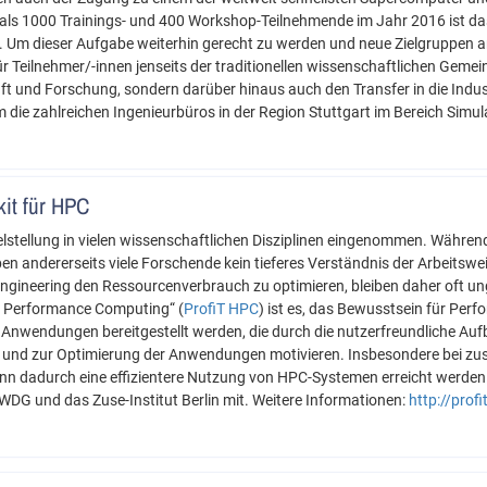
 als 1000 Trainings- und 400 Workshop-Teilnehmende im Jahr 2016 ist da
 Um dieser Aufgabe weiterhin gerecht zu werden und neue Zielgruppen a
r Teilnehmer/-innen jenseits der traditionellen wissenschaftlichen Geme
aft und Forschung, sondern darüber hinaus auch den Transfer in die Industr
 die zahlreichen Ingenieurbüros in der Region Stuttgart im Bereich Simul
kit für HPC
lstellung in vielen wissenschaftlichen Disziplinen eingenommen. Währen
n andererseits viele Forschende kein tieferes Verständnis der Arbeitswe
ngineering den Ressourcenverbrauch zu optimieren, bleiben daher oft ung
gh Performance Computing“ (
ProfiT HPC
) ist es, das Bewusstsein für Pe
er Anwendungen bereitgestellt werden, die durch die nutzerfreundliche Au
nd zur Optimierung der Anwendungen motivieren. Insbesondere bei zusä
 dadurch eine effizientere Nutzung von HPC-Systemen erreicht werden. 
DG und das Zuse-Institut Berlin mit. Weitere Informationen:
http://prof