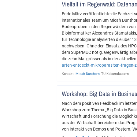
Vielfalt im Regenwald: Daten
Ende März veröffentlichte die Fachzeits
internationales Team um Micah Dunthor
Bodenproben in den Regenwäldern von C
Bioinformatiker Alexandros Stamatakis, 
für Technologie analysierten die über 
nachweisen. Ohne den Einsatz des HPC-
dem SuperMUC nötig. Gegenwärtig arbei
die zehn Mal grösser als in der aktuelle
arten-entdeckt-mikroparasiten-tragen-z
Kontakt:
Micah Dunthorn
, TU Kaiserslautern
Workshop: Big Data in Busine
Nach dem positiven Feedback im letzte
Workshop zum Thema „Big Data in Busi
Wirtschaft und Forschung die Möglichk
aus der Wirtschaft bereichern das Pro
von interaktiven Demos und Postern. We