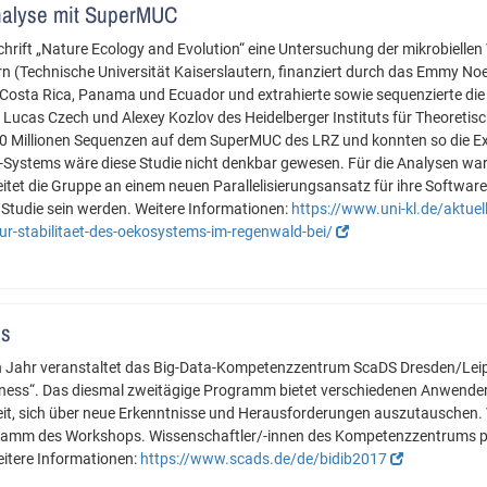
analyse mit SuperMUC
chrift „Nature Ecology and Evolution“ eine Untersuchung der mikrobiellen 
n (Technische Universität Kaiserslautern, finanziert durch das Emmy 
osta Rica, Panama und Ecuador und extrahierte sowie sequenzierte die 
Lucas Czech und Alexey Kozlov des Heidelberger Instituts für Theoretisc
130 Millionen Sequenzen auf dem SuperMUC des LRZ und konnten so die Ex
Systems wäre diese Studie nicht denkbar gewesen. Für die Analysen war
tet die Gruppe an einem neuen Parallelisierungsansatz für ihre Softwa
n Studie sein werden. Weitere Informationen:
https://www.uni-kl.de/aktu
ur-stabilitaet-des-oekosystems-im-regenwald-bei/
ss
n Jahr veranstaltet das Big-Data-Kompetenzzentrum ScaDS Dresden/Leipzi
ness“. Das diesmal zweitägige Programm bietet verschiedenen Anwender
eit, sich über neue Erkenntnisse und Herausforderungen auszutauschen.
gramm des Workshops. Wissenschaftler/-innen des Kompetenzzentrums pr
itere Informationen:
https://www.scads.de/de/bidib2017