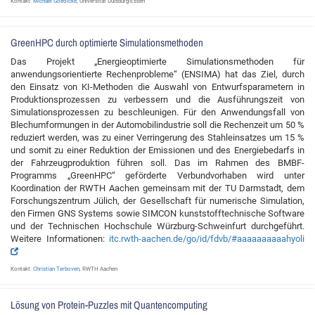
Kontakt:
Michael Goedicke
, Universität Duisburg-Essen
GreenHPC durch optimierte Simulationsmethoden
Das Projekt „Energieoptimierte Simulationsmethoden für
anwendungsorientierte Rechenprobleme“ (ENSIMA) hat das Ziel, durch
den Einsatz von KI-Methoden die Auswahl von Entwurfsparametern in
Produktionsprozessen zu verbessern und die Ausführungszeit von
Simulationsprozessen zu beschleunigen. Für den Anwendungsfall von
Blechumformungen in der Automobilindustrie soll die Rechenzeit um 50 %
reduziert werden, was zu einer Verringerung des Stahleinsatzes um 15 %
und somit zu einer Reduktion der Emissionen und des Energiebedarfs in
der Fahrzeugproduktion führen soll. Das im Rahmen des BMBF-
Programms „GreenHPC“ geförderte Verbundvorhaben wird unter
Koordination der RWTH Aachen gemeinsam mit der TU Darmstadt, dem
Forschungszentrum Jülich, der Gesellschaft für numerische Simulation,
den Firmen GNS Systems sowie SIMCON kunststofftechnische Software
und der Technischen Hochschule Würzburg-Schweinfurt durchgeführt.
Weitere Informationen:
itc.rwth-aachen.de/go/id/fdvb/#aaaaaaaaaahyoli
­
Kontakt:
Christian Terboven
, RWTH Aachen
Lösung von Protein-Puzzles mit Quantencomputing