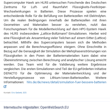
Supercomputer Hawk am HLRS untersuchen Forschende des Deutschen
Zentrums für Luft- und Raumfahrt Flüssigkeits-Festkörper-
Wechselwirkungen in Batterien. Diese Prozesse spielen eine
entscheidende Rolle für die Befüllung von Batteriezellen mit Elektrolyten.
Um die realen Bedingungen innerhalb der Batteriezellen mit ihren
Geometrien und Materialien besser zu verstehen, nutzt das
Forschungsteam für die Modellentwicklung auf dem HPC-System Hawk
des HLRS insbesondere „Lattice-Boltzmann“-Simulationen. Hierbei wird
eine Flüssigkeit als Ansammlung vieler Teilchen auf einem Gitter (Lattice)
betrachtet. Mithilfe des Supercomputers lassen sich die Methoden
anpassen und die Berechnungseffizienz steigern. Ohne Einschnitte in
Bezug auf die Genauigkeit der Simulation der Mehrphasenströmungen von
Flüssigkeiten in den Poren der Batteriematerialien kann dabei eine
Übereinstimmung zwischen Berechnung und analytischer Lösung erreicht
werden. Das Team wird für die Validierung weitere Ergebnisse
vergleichen. Die ersten Simulationen sind Teil der EU-geförderten Initiative
DEFACTO für die Optimierung der Materialentwicklung und der
Herstellungsprozesse von Lithium-Ionen-Batteriezellen. Weitere
Informationen:
hlrs.de/de/news/detail/simulation-fuer-bessere-batterien
Kontakt:
Eric Gedenk
,
GCS
Internetsuche mitgestalten: OpenWebSearch.EU