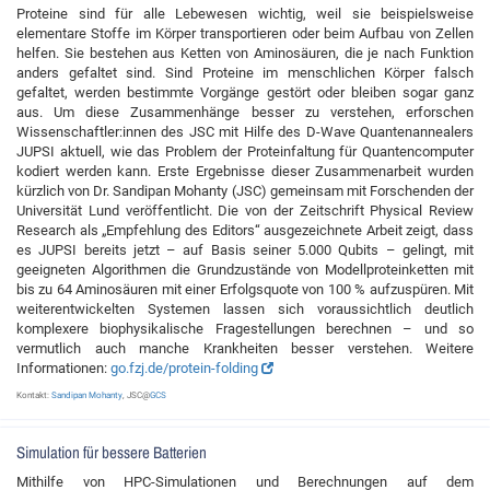
Proteine sind für alle Lebewesen wichtig, weil sie beispielsweise
elementare Stoffe im Körper transportieren oder beim Aufbau von Zellen
helfen. Sie bestehen aus Ketten von Aminosäuren, die je nach Funktion
anders gefaltet sind. Sind Proteine im menschlichen Körper falsch
gefaltet, werden bestimmte Vorgänge gestört oder bleiben sogar ganz
aus. Um diese Zusammenhänge besser zu verstehen, erforschen
Wissenschaftler:innen des JSC mit Hilfe des D-Wave Quantenannealers
JUPSI aktuell, wie das Problem der Proteinfaltung für Quantencomputer
kodiert werden kann. Erste Ergebnisse dieser Zusammenarbeit wurden
kürzlich von Dr. Sandipan Mohanty (JSC) gemeinsam mit Forschenden der
Universität Lund veröffentlicht. Die von der Zeitschrift Physical Review
Research als „Empfehlung des Editors“ ausgezeichnete Arbeit zeigt, dass
es JUPSI bereits jetzt – auf Basis seiner 5.000 Qubits – gelingt, mit
geeigneten Algorithmen die Grundzustände von Modellproteinketten mit
bis zu 64 Aminosäuren mit einer Erfolgsquote von 100 % aufzuspüren. Mit
weiterentwickelten Systemen lassen sich voraussichtlich deutlich
komplexere biophysikalische Fragestellungen berechnen – und so
vermutlich auch manche Krankheiten besser verstehen. Weitere
Informationen:
go.fzj.de/protein-folding
Kontakt:
Sandipan Mohanty
, JSC@
GCS
Simulation für bessere Batterien
Mithilfe von HPC-Simulationen und Berechnungen auf dem