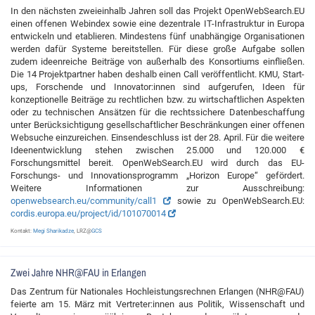
In den nächsten zweieinhalb Jahren soll das Projekt OpenWebSearch.EU
einen offenen Webindex sowie eine dezentrale IT-Infrastruktur in Europa
entwickeln und etablieren. Mindestens fünf unabhängige Organisationen
werden dafür Systeme bereitstellen. Für diese große Aufgabe sollen
zudem ideenreiche Beiträge von außerhalb des Konsortiums einfließen.
Die 14 Projektpartner haben deshalb einen Call veröffentlicht. KMU, Start-
ups, Forschende und Innovator:innen sind aufgerufen, Ideen für
konzeptionelle Beiträge zu rechtlichen bzw. zu wirtschaftlichen Aspekten
oder zu technischen Ansätzen für die rechtssichere Datenbeschaffung
unter Berücksichtigung gesellschaftlicher Beschränkungen einer offenen
Websuche einzureichen. Einsendeschluss ist der 28. April. Für die weitere
Ideenentwicklung stehen zwischen 25.000 und 120.000 €
Forschungsmittel bereit. OpenWebSearch.EU wird durch das EU-
Forschungs- und Innovationsprogramm „Horizon Europe“ gefördert.
Weitere Informationen zur Ausschreibung:
openwebsearch.eu/community/call1
sowie zu OpenWebSearch.EU:
cordis.europa.eu/project/id/101070014
Kontakt:
Megi Sharikadze
, LRZ@
GCS
Zwei Jahre NHR@FAU in Erlangen
Das Zentrum für Nationales Hochleistungsrechnen Erlangen (NHR@FAU)
feierte am 15. März mit Vertreter:innen aus Politik, Wissenschaft und