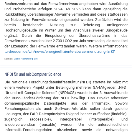
Rechenzentrums auf das Fernwärmeniveau angehoben wird. Ausrüstung
und Probebetriebe erfolgen 2024. Ab 2025 kann dann ganzjährig die
Rückkühlung überschüssiger Abwärme vermieden und diese stattdessen
zur Nutzung im Fernwärmenetz eingespeist werden. Zusätzlich wird die
bereits bestehende Nutzung zur Beheizung umliegender
Hochschulgebäude im Winter um den Anschluss zweier Bürogebäude
ergänzt. Durch die Einspeisung der Überschusswärme in das
Fernwärmenetz werden über 2.700 t CO2 pro Jahr vermieden, die sonst bei
der Erzeugung der Fernwärme entstanden wären. Weitere Informationen:
tu-dresden.de/zih/news/energieeffiziente-abwaermenutzung-lzr
Kontakt:
Daniel Hackenberg
,
ZIH
NFDI für und mit Computer Science
Die Nationale Forschungsdateninfrastruktur (NFDI) startete im März mit
einem weiteren Projekt unter Beteiligung mehrerer GA-Mitglieder: „NFDI
für und mit Computer Science“ (NFDIxCS) wurde in der 3. Auswahlrunde
der Bund-Länder-Förderung der NFDI bewilligt. Das Projekt adressiert
domänenspezifische Datenobjekte aus der Informatik. Sowohl
Forschungsdaten als auch Software-Artefakte sollen durch gezielte
Lösungen, den FAIR-Datenprinzipien folgend, besser auffindbar (findable),
zugänglich (accessible), interoperabel (interoperable) und
wiederverwendbar (reusable) werden. Um die unterschiedlichen
Informatik-Forschungsdaten abzudecken sowie die notwendigen