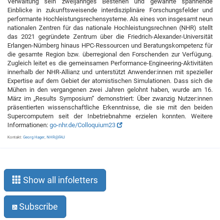
Verwaltung sein zweijähriges Bestehen und gewährte spannende
Einblicke in zukunftsweisende interdisziplinäre Forschungsfelder und
performante Hochleistungsrechensysteme. Als eines von insgesamt neun
nationalen Zentren für das nationale Hochleistungsrechnen (NHR) stellt
das 2021 gegründete Zentrum über die Friedrich-Alexander-Universität
Erlangen-Nürnberg hinaus HPC-Ressourcen und Beratungskompetenz für
die gesamte Region bzw. überregional den Forschenden zur Verfügung.
Zugleich leitet es die gemeinsamen Performance-Engineering-Aktivitäten
innerhalb der NHR-Allianz und unterstützt Anwender:innen mit spezieller
Expertise auf dem Gebiet der atomistischen Simulationen. Dass sich die
Mühen in den vergangenen zwei Jahren gelohnt haben, wurde am 16.
März im „Results Symposium“ demonstriert: Über zwanzig Nutzer:innen
präsentierten wissenschaftliche Erkenntnisse, die sie mit den beiden
Supercomputern seit der Inbetriebnahme erzielen konnten. Weitere
Informationen:
go-nhr.de/Colloquium23
Kontakt:
Georg Hager
,
NHR@FAU
Show all infoletters
Subscribe