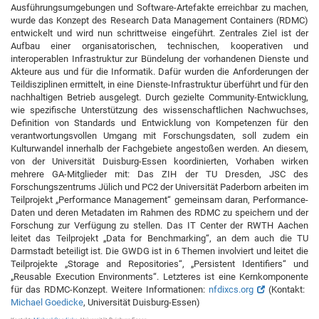
Ausführungsumgebungen und Software-Artefakte erreichbar zu machen,
wurde das Konzept des Research Data Management Containers (RDMC)
entwickelt und wird nun schrittweise eingeführt. Zentrales Ziel ist der
Aufbau einer organisatorischen, technischen, kooperativen und
interoperablen Infrastruktur zur Bündelung der vorhandenen Dienste und
Akteure aus und für die Informatik. Dafür wurden die Anforderungen der
Teildisziplinen ermittelt, in eine Dienste-Infrastruktur überführt und für den
nachhaltigen Betrieb ausgelegt. Durch gezielte Community-Entwicklung,
wie spezifische Unterstützung des wissenschaftlichen Nachwuchses,
Definition von Standards und Entwicklung von Kompetenzen für den
verantwortungsvollen Umgang mit Forschungsdaten, soll zudem ein
Kulturwandel innerhalb der Fachgebiete angestoßen werden. An diesem,
von der Universität Duisburg-Essen koordinierten, Vorhaben wirken
mehrere GA-Mitglieder mit: Das ZIH der TU Dresden, JSC des
Forschungszentrums Jülich und PC2 der Universität Paderborn arbeiten im
Teilprojekt „Performance Management“ gemeinsam daran, Performance-
Daten und deren Metadaten im Rahmen des RDMC zu speichern und der
Forschung zur Verfügung zu stellen. Das IT Center der RWTH Aachen
leitet das Teilprojekt „Data for Benchmarking“, an dem auch die TU
Darmstadt beteiligt ist. Die GWDG ist in 6 Themen involviert und leitet die
Teilprojekte „Storage and Repositories“, „Persistent Identifiers“ und
„Reusable Execution Environments“. Letzteres ist eine Kernkomponente
für das RDMC-Konzept. Weitere Informationen:
nfdixcs.org
(Kontakt: ­
Michael Goedicke
, Universität Duisburg-Essen)