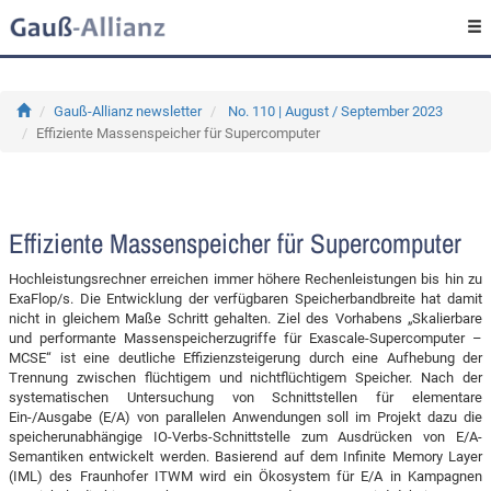
Gauß-Allianz newsletter
No. 110 | August / September 2023
Effiziente Massenspeicher für Supercomputer
Effiziente Massenspeicher für Supercomputer
Hochleistungsrechner erreichen immer höhere Rechenleistungen bis hin zu
ExaFlop/s. Die Entwicklung der verfügbaren Speicherbandbreite hat damit
nicht in gleichem Maße Schritt gehalten. Ziel des Vorhabens „Skalierbare
und performante Massenspeicherzugriffe für Exascale-Supercomputer –
MCSE“ ist eine deutliche Effizienzsteigerung durch eine Aufhebung der
Trennung zwischen flüchtigem und nichtflüchtigem Speicher. Nach der
systematischen Untersuchung von Schnittstellen für elementare
Ein-/Ausgabe (E/A) von parallelen Anwendungen soll im Projekt dazu die
speicherunabhängige IO-Verbs-Schnittstelle zum Ausdrücken von E/A-
Semantiken entwickelt werden. Basierend auf dem Infinite Memory Layer
(IML) des Fraunhofer ITWM wird ein Ökosystem für E/A in Kampagnen