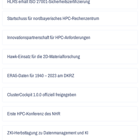
HLRS erhält ISO 27001-Sicherheitszertifizierung
lesen
Artikel
Startschuss für nordbayerisches HPC-Rechenzentrum
lesen
Artikel
Innovationspartnerschaft für HPC-Anforderungen
lesen
Artikel
Hawk-Einsatz für die 2D-Materialforschung
lesen
Artikel
ERA5-Daten für 1940 – 2023 am DKRZ
lesen
Artikel
ClusterCockpit 1.0.0 offiziell freigegeben
lesen
Artikel
Erste HPC-Konferenz des NHR
lesen
Artikel
ZKI-Herbsttagung zu Datenmanagement und KI
lesen