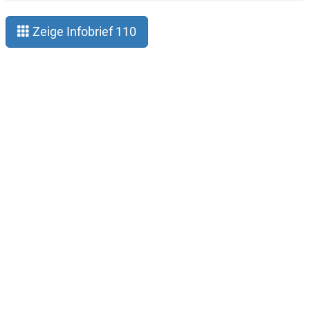
Zeige Infobrief 110
Legal notice
Privacy
About Gauß-Allianz
Contact