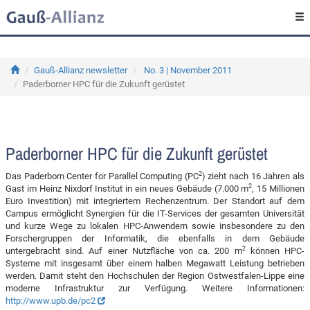
Gauß-Allianz newsletter
No. 3 | November 2011
Paderborner HPC für die Zukunft gerüstet
Paderborner HPC für die Zukunft gerüstet
2
Das Paderborn Center for Parallel Computing (PC
) zieht nach 16 Jahren als
2
Gast im Heinz Nixdorf Institut in ein neues Gebäude (7.000 m
, 15 Millionen
Euro Investition) mit integriertem Rechenzentrum. Der Standort auf dem
Campus ermöglicht Synergien für die IT-Services der gesamten Universität
und kurze Wege zu lokalen HPC-Anwendern sowie insbesondere zu den
Forschergruppen der Informatik, die ebenfalls in dem Gebäude
2
untergebracht sind. Auf einer Nutzfläche von ca. 200 m
können HPC-
Systeme mit insgesamt über einem halben Megawatt Leistung betrieben
werden. Damit steht den Hochschulen der Region Ostwestfalen-Lippe eine
moderne Infrastruktur zur Verfügung. Weitere Informationen:
http://www.upb.de/pc2