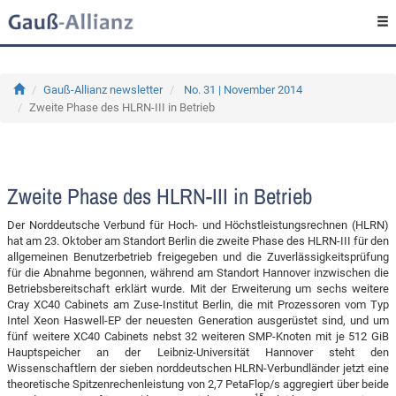
Gauß-Allianz newsletter
No. 31 | November 2014
Zweite Phase des HLRN-III in Betrieb
Zweite Phase des HLRN-III in Betrieb
Der Norddeutsche Verbund für Hoch- und Höchstleistungsrechnen (HLRN)
hat am 23. Oktober am Standort Berlin die zweite Phase des HLRN-III für den
allgemeinen Benutzerbetrieb freigegeben und die Zuverlässigkeitsprüfung
für die Abnahme begonnen, während am Standort Hannover inzwischen die
Betriebsbereitschaft erklärt wurde. Mit der Erweiterung um sechs weitere
Cray XC40 Cabinets am Zuse-Institut Berlin, die mit Prozessoren vom Typ
Intel Xeon Haswell-EP der neuesten Generation ausgerüstet sind, und um
fünf weitere XC40 Cabinets nebst 32 weiteren SMP-Knoten mit je 512 GiB
Hauptspeicher an der Leibniz-Universität Hannover steht den
Wissenschaftlern der sieben norddeutschen HLRN-Verbundländer jetzt eine
theoretische Spitzenrechenleistung von 2,7 PetaFlop/s aggregiert über beide