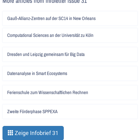
More articles from infoletter issue 31
Artikel
Gauß-Allianz-Zentren auf der SC14 in New Orleans
lesen
Artikel
Computational Sciences an der Universität zu Köln
lesen
Artikel
Dresden und Leipzig gemeinsam für Big Data
lesen
Artikel
Datenanalyse in Smart Ecosystems
lesen
Artikel
Ferienschule zum Wissenschaftlichen Rechnen
lesen
Artikel
Zweite Förderphase SPPEXA
lesen
Zeige Infobrief 31