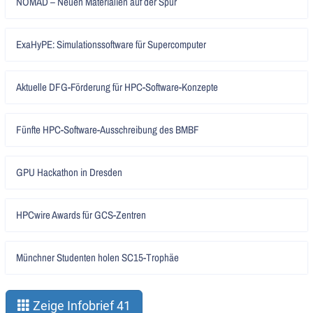
NOMAD – Neuen Materialien auf der Spur
lesen
Artikel
ExaHyPE: Simulationssoftware für Supercomputer
lesen
Artikel
Aktuelle DFG-Förderung für HPC-Software-Konzepte
lesen
Artikel
Fünfte HPC-Software-Ausschreibung des BMBF
lesen
Artikel
GPU Hackathon in Dresden
lesen
Artikel
HPCwire Awards für GCS-Zentren
lesen
Artikel
Münchner Studenten holen SC15-Trophäe
lesen
Zeige Infobrief 41