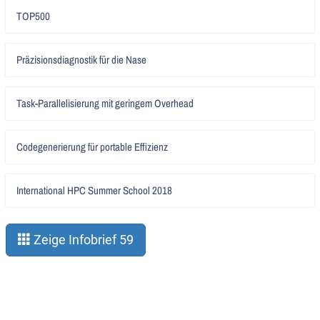
Artikel
TOP500
lesen
Artikel
Präzisionsdiagnostik für die Nase
lesen
Artikel
Task-Parallelisierung mit geringem Overhead
lesen
Artikel
Codegenerierung für portable Effizienz
lesen
Artikel
International HPC Summer School 2018
lesen
Zeige Infobrief 59