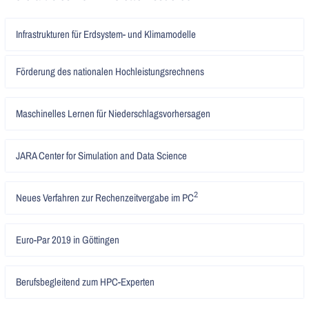
Artikel
Infrastrukturen für Erdsystem- und Klimamodelle
lesen
Artikel
Förderung des nationalen Hochleistungsrechnens
lesen
Artikel
Maschinelles Lernen für Niederschlagsvorhersagen
lesen
Artikel
JARA Center for Simulation and Data Science
lesen
Artikel
Neues Verfahren zur Rechenzeitvergabe im PC
2
lesen
Artikel
Euro-Par 2019 in Göttingen
lesen
Artikel
Berufsbegleitend zum HPC-Experten
lesen