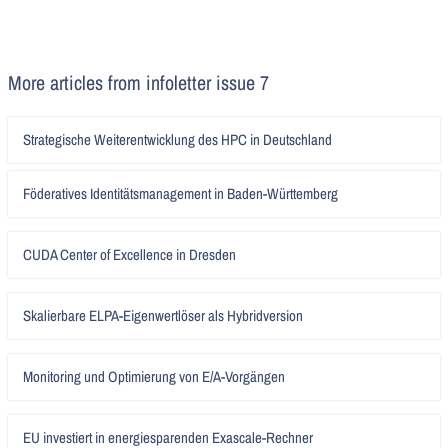
More articles from infoletter issue 7
Artikel
Strategische Weiterentwicklung des HPC in Deutschland
lesen
Artikel
Föderatives Identitätsmanagement in Baden-Württemberg
lesen
Artikel
CUDA Center of Excellence in Dresden
lesen
Artikel
Skalierbare ELPA-Eigenwertlöser als Hybridversion
lesen
Artikel
Monitoring und Optimierung von E/A-Vorgängen
lesen
Artikel
EU investiert in energiesparenden Exascale-Rechner
lesen