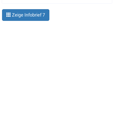
Zeige Infobrief 7
Legal notice
Privacy
About Gauß-Allianz