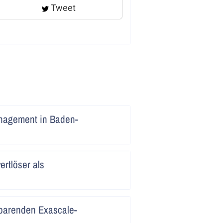
Tweet
Artikel
anagement in Baden-
lesen
Artikel
rtlöser als
lesen
Artikel
sparenden Exascale-
lesen