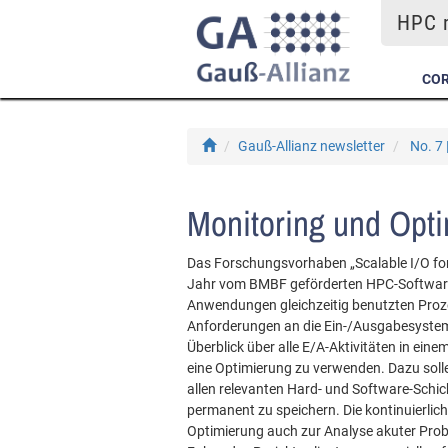
HPC m
COR
Gauß-Allianz newsletter
No. 7 
Monitoring und Opt
Das Forschungsvorhaben „Scalable I/O for 
Jahr vom BMBF geförderten HPC-Software-
Anwendungen gleichzeitig benutzten Proze
Anforderungen an die Ein-/Ausgabesysteme
Überblick über alle E/A-Aktivitäten in ei
eine Optimierung zu verwenden. Dazu solle
allen relevanten Hard- und Software-Sch
permanent zu speichern. Die kontinuierlic
Optimierung auch zur Analyse akuter Pro