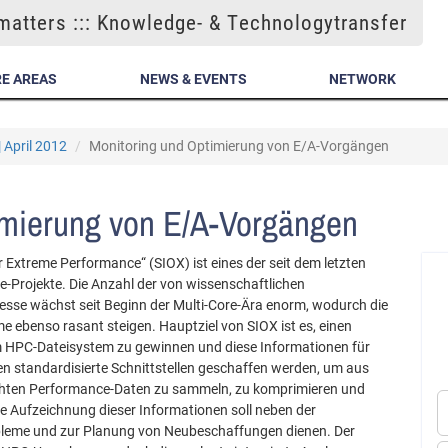
atters ::: Knowledge- & Technologytransfer
E AREAS
NEWS & EVENTS
NETWORK
| April 2012
Monitoring und Optimierung von E/A-Vorgängen
imierung von E/A-Vorgängen
Extreme Performance“ (SIOX) ist eines der seit dem letzten
Projekte. Die Anzahl der von wissenschaftlichen
sse wächst seit Beginn der Multi-Core-Ära enorm, wodurch die
 ebenso rasant steigen. Hauptziel von SIOX ist es, einen
nem HPC-Dateisystem zu gewinnen und diese Informationen für
n standardisierte Schnittstellen geschaffen werden, um aus
ichten Performance-Daten zu sammeln, zu komprimieren und
he Aufzeichnung dieser Informationen soll neben der
bleme und zur Planung von Neubeschaffungen dienen. Der