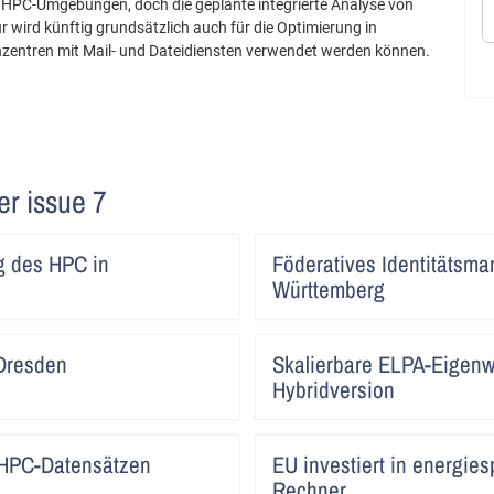
uf HPC-Umgebungen, doch die geplante integrierte Analyse von
wird künftig grundsätzlich auch für die Optimierung in
zentren mit Mail- und Dateidiensten verwendet werden können.
ter issue 7
Artikel
g des HPC in
Föderatives Identitätsm
lesen
Württemberg
Artikel
 Dresden
Skalierbare ELPA-Eigenwe
lesen
Hybridversion
Artikel
n HPC-Datensätzen
EU investiert in energie
lesen
Rechner