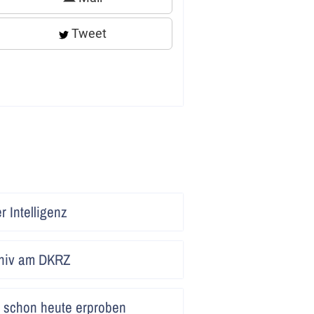
Tweet
Artikel
 Intelligenz
lesen
Artikel
hiv am DKRZ
lesen
Artikel
schon heute erproben
lesen