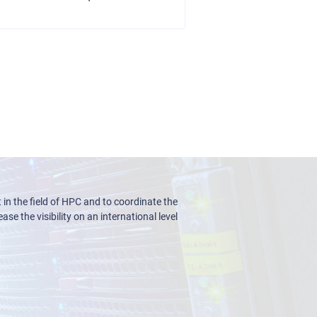
n the field of HPC and to coordinate the
ase the visibility on an international level