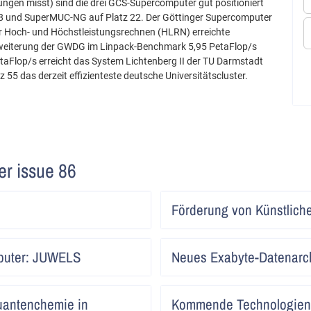
gen misst) sind die drei GCS-Supercomputer gut positioniert
18 und SuperMUC-NG auf Platz 22. Der Göttinger Supercomputer
 Hoch- und Höchstleistungsrechnen (HLRN) erreichte
eiterung der GWDG im Linpack-Benchmark 5,95 PetaFlop/s
taFlop/s erreicht das System Lichtenberg II der TU Darmstadt
z 55 das derzeit effizienteste deutsche Universitätscluster.
ter issue 86
Artikel
Förderung von Künstlicher
lesen
Artikel
mputer: JUWELS
Neues Exabyte-Datenarc
lesen
Artikel
uantenchemie in
Kommende Technologien 
lesen