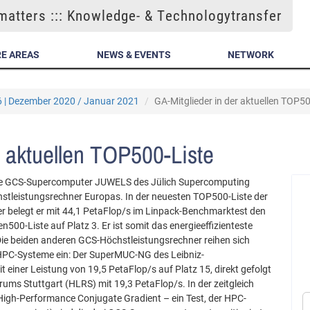
atters ::: Knowledge- & Technologytransfer
E AREAS
NEWS & EVENTS
NETWORK
6 | Dezember 2020 / Januar 2021
GA-Mitglieder in der aktuellen TOP50
r aktuellen TOP500-Liste
rte GCS-Supercomputer JUWELS des Jülich Supercomputing
öchstleistungsrechner Europas. In der neuesten TOP500-Liste der
r belegt er mit 44,1 PetaFlop/s im Linpack-Benchmarktest den
n500-Liste auf Platz 3. Er ist somit das energieeffizienteste
Die beiden anderen GCS-Höchstleistungsrechner reihen sich
n HPC-Systeme ein: Der SuperMUC-NG des Leibniz-
 einer Leistung von 19,5 PetaFlop/s auf Platz 15, direkt gefolgt
ms Stuttgart (HLRS) mit 19,3 PetaFlop/s. In der zeitgleich
igh-Performance Conjugate Gradient – ein Test, der HPC-