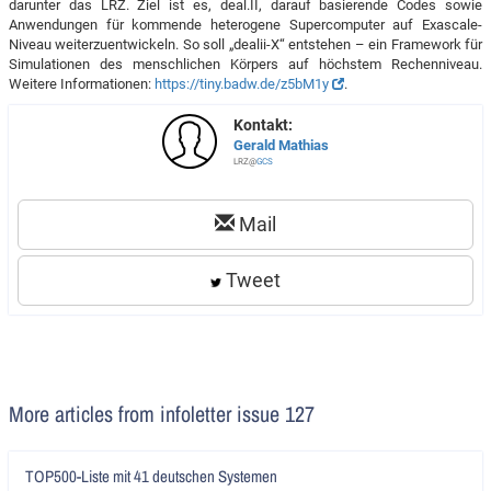
darunter das LRZ. Ziel ist es, deal.II, darauf basierende Codes sowie
Anwendungen für kommende heterogene Supercomputer auf Exascale-
Niveau weiterzuentwickeln. So soll „dealii-X“ entstehen – ein Framework für
Simulationen des menschlichen Körpers auf höchstem Rechenniveau.
Weitere Informationen:
https://tiny.badw.de/z5bM1y
.
Kontakt:
Gerald Mathias
LRZ@
GCS
Mail
Tweet
More articles from infoletter issue 127
Artikel
TOP500-Liste mit 41 deutschen Systemen
lesen