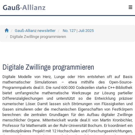
Gauß-Allianz newsletter
No. 127 | Juli 2025
Digitale Zwillinge programmieren
Digitale Zwillinge programmieren
Digitale Modelle von Herz, Lunge oder Hirn entstehen oft auf Basis
mathematischer Simulationen – etwa mithilfe des Open-Source-
Programmpakets deal.II. Die rund 600.000 Codezeilen starke C++-Bibliothek
bietet umfangreiche mathematische Werkzeuge zur Lösung partieller
Differenzialgleichungen und unterstützt so die Entwicklung präziser
numerischer Löser. Damit lassen sich Strömungen von Flüssigkeiten und
Gasen simulieren oder die mechanischen Eigenschaften von Festkörpern
berechnen: die zentralen Grundlagen für den Aufbau digitaler Zwillinge
menschlicher Organe. Mitentwickelt wurde deal.II von Martin Kronbichler,
Professor für Mathematik an der Ruhr-Universität Bochum. Er koordiniert ein
interdisziplinäres Projekt mit 12 Hochschulen und Forschungseinrichtungen,