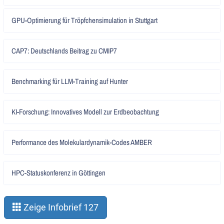
Artikel
GPU-Optimierung für Tröpfchensimulation in Stuttgart
lesen
Artikel
CAP7: Deutschlands Beitrag zu CMIP7
lesen
Artikel
Benchmarking für LLM-Training auf Hunter
lesen
Artikel
KI-Forschung: Innovatives Modell zur Erdbeobachtung
lesen
Artikel
Performance des Molekulardynamik-Codes AMBER
lesen
Artikel
HPC-Statuskonferenz in Göttingen
lesen
Zeige Infobrief 127