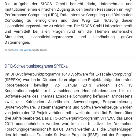
Die Aufgabe der SICOS GmbH besteht darin, Unternehmen und
Institutionen einen einfachen Zugang zu den besten Ressourcen im High
Performance Computing (HPC), Data Intensive Computing und Distributed
Computing zu ermöglichen und den Weg zur Nutzung dieser
Höchstleistungssysteme zu erleichtern. Die SICOS GmbH informiert, berät
und vermittelt bei allen Fragen rund um die Themen numerische
Simulation, Höchstleistungsrechnen und Handhabung großer
Datenmengen.
Kontakt:
Andreas Wierse
, SICOS GmbH
DFG-Schwerpunktprogramm SPPExa
Im DFG-Schwerpunktprogramm 1648 „Software for Exascale Computing“
(SPPEXA) wurden im Oktober die erfolgreichen Projektanträge der ersten
Förderperiode bewilligt. Ab Januar 2013 werden sich 13
Kooperationsprojekte mit verschiedenen Herausforderungen für die
Software-Seite des Themas Exascale Computing befassen. Mindestens
zwei der Kategorien Algorithmen, Anwendungen, Programmierung,
System-Software, Datenmanagement und Software-Werkzeuge werden
von jedem der 13 Projektverbünde mit jeweils drei bis fünf Partnern über
drei Jahre bearbeitet. Das DFG-Schwerpunktprogramm SPPEXA, das Ende
2011 ausgeschrieben worden war, ist eine Initiative der Deutschen
Forschungsgemeinsschaft (DFG). Damit werden u. a. die Empfehlungen
des International Exascale Software Projects (IESP) und der European