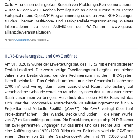
Calls – für einen sehr großen Bereich von Problemgrößen demonstrieren.
● Das RZ der RWTH Aachen beteiligt sich an einem Tutorial zum Thema
Fortgeschrittene OpenMP-Programmierung sowie an zwei BOF-Sitzungen
zu den Themen Multi-core- und Task-parallel-Programmierung. Weitere
Informationen zu den Aktivitäten der GA-Zentren: www.gauss-
allianz.de/veranstaltungen.
Kontakt:
GA-Redaktion
, Gauß-Allianz e. V.
HLRS-Erweiterungsbau und CAVE eröffnet
Am 31.10.2012 wurde der Erweiterungsbau des HLRS mit einem offiziellen
Festakt eröffnet. Der zweistöckige Erweiterungstrakt ergänzt den sieben
Jahre alten Bestandsbau, der den Rechnerraum mit dem HPC-System
Hermit beinhaltet. Das Gebäude umfasst nun eine Gesamtnutzfläche von
2
2700 m
und verfügt damit über ausreichend Raum, alle bislang auf
verschiedene Gebäude verteilten Mitarbeiter/innen des HLRS unter einem
Dach zusammen zu bringen. Herzstück des neuen HLRS-Baus ist das
sich über drei Stockwerke erstreckende Visualisierungszentrum für 3D-
Projektion und Virtuelle Realität („CAVE“). Die CAVE verfügt über fünf
Projektionsflächen – drei Wände, Decke und Boden –, die einen Würfel
von 2,7 m Kantenlänge ergeben. Die Projektoren, single chip DLP Beamer
mit zwei getrennten Eingängen für das linke und das rechte Bild, liefern
eine Auflösung von 1920x1200 Bildpunkten. Betrieben wird die CAVE von
einem Cluster von 22 Intel Sandybridge-Knoten mit 11 K5000 und 11