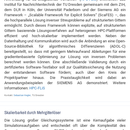
Institut für Nachrichtentechnik der TU Dresden gemeinsam mit dem ZIH,
dem DLR in Köln, der Universität Paderborn und der Siemens AG ein
Framework – „Scalable Framework for Explicit Solvers“ (ScaFES) –, das
die hochparallele Lösung inverser Streuprobleme auf strukturierten Gittern
ermöglicht. Durch dieses Framework können explizite, auf strukturierten
Gittern basierende Lösungsverfahren auf heterogenen HPC-Plattformen
effizient und hoch-skalierbar implementiert werden. Neben der
Datenhaltung und Kommunikation wird auch die Anbindung an eine Open-
Source-Bibliothek für algorithmisches Differenzieren (ADOL-C)
bereitgestellt, so dass mit geringem Mehraufwand Ableitungen für eine
gradientenbasierte Optimierung zur Lösung von inversen Problemen
berechnet werden können. Eine abschließende Validierung durch ein
zertifiziertes Software-Testlabor soll zur Qualitätssicherung die Nutzung
der entstandenen Software fördern; auch über den Kreis der
Projektpartner hinaus. Die Praxistauglichkeit wird dabei an
Anwendungsbeispielen der SIEMENS AG demonstriert. Weitere
Informationen:
HPC-FLiS
Kontakt:
Sebastian Hegler
, TU Dresden
Skalierbarkeit durch Mehrgitterlöser
Die Lösung großer Gleichungssysteme ist eine Kernaufgabe vieler
Simulationsaufgaben und entscheidet oft über die Komplexität des