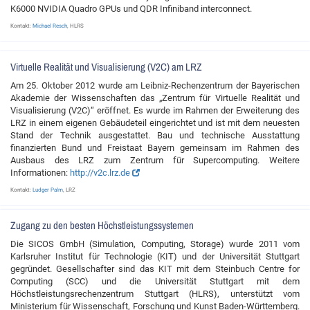
K6000 NVIDIA Quadro GPUs und QDR Infiniband interconnect.
Kontakt:
Michael Resch
, HLRS
Virtuelle Realität und Visualisierung (V2C) am LRZ
Am 25. Oktober 2012 wurde am Leibniz-Rechenzentrum der Bayerischen
Akademie der Wissenschaften das „Zentrum für Virtuelle Realität und
Visualisierung (V2C)“ eröffnet. Es wurde im Rahmen der Erweiterung des
LRZ in einem eigenen Gebäudeteil eingerichtet und ist mit dem neuesten
Stand der Technik ausgestattet. Bau und technische Ausstattung
finanzierten Bund und Freistaat Bayern gemeinsam im Rahmen des
Ausbaus des LRZ zum Zentrum für Supercomputing. Weitere
Informationen:
http://v2c.lrz.de
Kontakt:
Ludger Palm
, LRZ
Zugang zu den besten Höchstleistungssystemen
Die SICOS GmbH (Simulation, Computing, Storage) wurde 2011 vom
Karlsruher Institut für Technologie (KIT) und der Universität Stuttgart
gegründet. Gesellschafter sind das KIT mit dem Steinbuch Centre for
Computing (SCC) und die Universität Stuttgart mit dem
Höchstleistungsrechenzentrum Stuttgart (HLRS), unterstützt vom
Ministerium für Wissenschaft, Forschung und Kunst Baden-Württemberg.