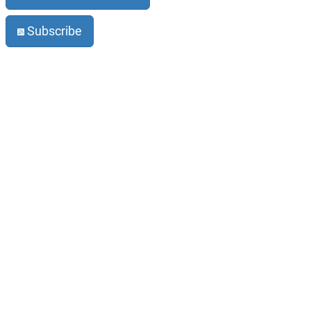
Subscribe
Legal notice
Privacy
About Gauß-Allianz