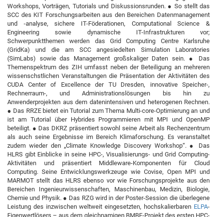
Workshops, Vorträgen, Tutorials und Diskussionsrunden. ● So stellt das
SCC des KIT Forschungsarbeiten aus den Bereichen Datenmanagement
und -analyse, sichere IT-Föderationen, Computational Science &
Engineering sowie dynamische IT-Infrastrukturen vor;
Schwerpunktthemen werden das Grid Computing Centre Karlsruhe
(GridKa) und die am SCC angesiedelten Simulation Laboratories
(SimLabs) sowie das Management großskaliger Daten sein. ● Das
Themenspektrum des ZIH umfasst neben der Beteiligung an mehreren
wissenschstlichen Veranstaltungen die Präsentation der Aktivitäten des
CUDA Center of Excellence der TU Dresden, innovative Speicher-,
Rechnerraum-, und Administrationslösungen bis hin zu
Anwenderprojekten aus dem datenintensiven und heterogenen Rechnen.
● Das RRZE bietet ein Tutorial zum Thema Multi-core-Optimierung an und
ist am Tutorial über Hybrides Programmieren mit MPI und OpenMP
beteiligt. ● Das DKRZ präsentiert sowohl seine Arbeit als Rechenzentrum
als auch seine Ergebnisse im Bereich Klimaforschung. Es veranstaltet
zudem wieder den „Climate Knowledge Discovery Workshop“. ● Das
HLRS gibt Einblicke in seine HPC-, Visualisierungs- und Grid Computing-
Aktivitäten und präsentiert Middleware-Komponenten für Cloud
Computing. Seine Entwicklungswerkzeuge wie Covise, Open MPI und
MARMOT stellt das HLRS ebenso vor wie Forschungsprojekte aus den
Bereichen Ingenieurwissenschaften, Maschinenbau, Medizin, Biologie,
Chemie und Physik. ● Das RZG wird in der Poster-Session die überlegene
Leistung des inzwischen weltweit eingesetzten, hochskalierbaren
ELPA
-
Eigenwertlösers – aus dem gleichnamigen BMBF-Projekt des ersten HPC-