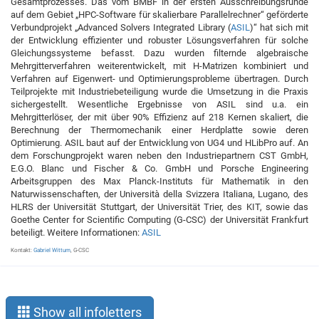
Gesamtprozesses. Das vom BMBF in der ersten Ausschreibungsrunde
auf dem Gebiet „HPC-Software für skalierbare Parallelrechner“ geförderte
Verbundprojekt „Advanced Solvers Integrated Library (
ASIL
)“ hat sich mit
der Entwicklung effizienter und robuster Lösungsverfahren für solche
Gleichungssysteme befasst. Dazu wurden filternde algebraische
Mehrgitterverfahren weiterentwickelt, mit H-Matrizen kombiniert und
Verfahren auf Eigenwert- und Optimierungsprobleme übertragen. Durch
Teilprojekte mit Industriebeteiligung wurde die Umsetzung in die Praxis
sichergestellt. Wesentliche Ergebnisse von ASIL sind u.a. ein
Mehrgitterlöser, der mit über 90% Effizienz auf 218 Kernen skaliert, die
Berechnung der Thermomechanik einer Herdplatte sowie deren
Optimierung. ASIL baut auf der Entwicklung von UG4 und HLibPro auf. An
dem Forschungprojekt waren neben den Industriepartnern CST GmbH,
E.G.O. Blanc und Fischer & Co. GmbH und Porsche Engineering
Arbeitsgruppen des Max Planck-Instituts für Mathematik in den
Naturwissenschaften, der Università della Svizzera Italiana, Lugano, des
HLRS der Universität Stuttgart, der Universität Trier, des KIT, sowie das
Goethe Center for Scientific Computing (G-CSC) der Universität Frankfurt
beteiligt. Weitere Informationen:
ASIL
Kontakt:
Gabriel Wittum
, G-CSC
Show all infoletters