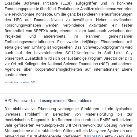
Exascale Software Initiative (EESI) aufgegriffen und in konkrete
Forschungsprojekte überführt. Evolutionäre Ansätze sind ebenso vertreten
wie revolutionäre Konzepte, um die ganz besonderen Herausforderungen
des HPC auf Exascale-Niveau zu bewältigen. Neben spezifischen
Forschungsvorhaben werden verbindende Aktivitäten ein fester
Bestandteil von SPPEXA sein; einerseits zum Austausch zwischen den
Projekten und andererseits im Rahmen gemeinsamer
Fortbildungsveranstaltungen. Eine zweite dreijährige Förderperiode mit
etwa gleichem Umfang ist vorgesehen. Das Schwerpunktprogramm wird
auch auf der bevorstehenden SC‘12-Konferenz in Salt Lake City
präsentiert. Zusätzlich wird sich der zuständige Program Director der DFG
vor Ort mit Kollegen der National Science Foundation (NSF) und anderen
Agencies über Kooperationsmöglichkeiten auf internationaler Ebene
austauschen.
Kontakt:
Marcus Wilms
, DFG
HPC-Framework zur Lösung inverser Streuprobleme
Die nichtinvasive Erkennung verborgener Strukturen ist ein typisches
„inverses Problem“ in Bereichen von Materialprüfung bis zur
medizinischen Diagnostik. Im Rahmen des durch das BMBF seit letztem
Jahr geförderten Verbundprojekts „HPC-Framework zur Lösung inverser
Streuprobleme auf strukturierten Gittern mittels Manycore-Systemen und
Anwendung für 3D-bildgebende Verfahren“ (
HPC-FLiS
) entwickeln das