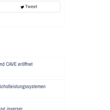
Tweet
Artikel
nd CAVE eröffnet
lesen
Artikel
öchstleistungssystemen
lesen
Artikel
ng inverser
lesen