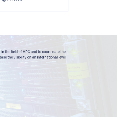
n the field of HPC and to coordinate the
ase the visibility on an international level