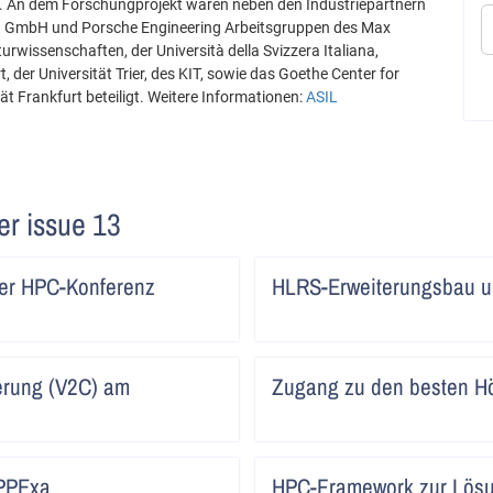
. An dem Forschungprojekt waren neben den Industriepartnern
o. GmbH und Porsche Engineering Arbeitsgruppen des Max
urwissenschaften, der Università della Svizzera Italiana,
 der Universität Trier, des KIT, sowie das Goethe Center for
ät Frankfurt beteiligt. Weitere Informationen:
ASIL
ter issue 13
Artikel
aler HPC-Konferenz
HLRS-Erweiterungsbau u
lesen
Artikel
ierung (V2C) am
Zugang zu den besten H
lesen
Artikel
PPExa
HPC-Framework zur Lösu
lesen