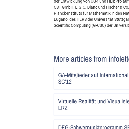
der Entwicklung von UG4 und HLibPro auf
CST GmbH, E.G.O. Blanc und Fischer & C
Planck-Instituts für Mathematik in den Nat
Lugano, des HLRS der Universität Stuttgart,
Scientific Computing (G-CSC) der Universit
More articles from infolet
GA-Mitglieder auf Internation
SC‘12
Virtuelle Realität und Visualis
LRZ
DFG-Schwerpunktprogramm S