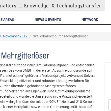
atters ::: Knowledge- & Technologytransfer
E AREAS
NEWS & EVENTS
NETWORK
3 | November 2012
Skalierbarkeit durch Mehrgitterlöser
 Mehrgitterlöser
eine Kernaufgabe vieler Simulationsaufgaben und entscheidet
esses. Das vom BMBF in der ersten Ausschreibungsrunde auf
 Parallelrechner“ geförderte Verbundprojekt „Advanced Solvers
r Entwicklung effizienter und robuster Lösungsverfahren für
urden filternde algebraische Mehrgitterverfahren
ert und Verfahren auf Eigenwert- und Optimierungsprobleme
iebeteiligung wurde die Umsetzung in die Praxis sichergestellt.
ein Mehrgitterlöser, der mit über 90% Effizienz auf 218 Kernen
nik einer Herdplatte sowie deren Optimierung. ASIL baut auf