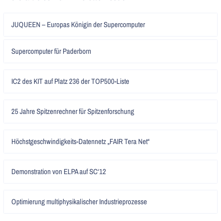
Artikel
JUQUEEN – Europas Königin der Supercomputer
lesen
Artikel
Supercomputer für Paderborn
lesen
Artikel
IC2 des KIT auf Platz 236 der TOP500-Liste
lesen
Artikel
25 Jahre Spitzenrechner für Spitzenforschung
lesen
Artikel
Höchstgeschwindigkeits-Datennetz „FAIR Tera Net“
lesen
Artikel
Demonstration von ELPA auf SC‘12
lesen
Artikel
Optimierung multiphysikalischer Industrieprozesse
lesen