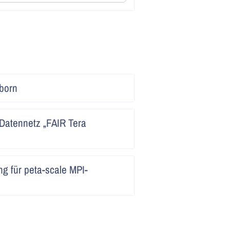
Artikel
born
lesen
Artikel
Datennetz „FAIR Tera
lesen
Artikel
g für peta-scale MPI-
lesen