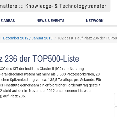
atters ::: Knowledge- & Technologytransfer
E AREAS
NEWS & EVENTS
NETWORK
4 | Dezember 2012 / Januar 2013
IC2 des KIT auf Platz 236 der TOP50
tz 236 der TOP500-Liste
 des KIT der Instituts-Cluster II (IC2) zur Nutzung
 Parallelrechnersystem mit mehr als 6.500 Prozessorkernen, 28
schen Spitzenleistung von ca. 135,5 Teraflops pro Sekunde. Für
T-Institute gemeinsam ein erfolgreicher Förderantrag gestellt.
IC2 steht auf der im November 2012 erschienenen Liste der
 auf Platz 236.