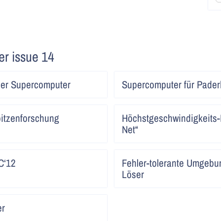
ter issue 14
Artikel
er Supercomputer
Supercomputer für Pader
lesen
Artikel
pitzenforschung
Höchstgeschwindigkeits-
lesen
Net“
Artikel
C‘12
Fehler-tolerante Umgebun
lesen
Löser
Artikel
er
lesen