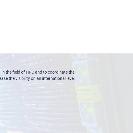
n the field of HPC and to coordinate the
ase the visibility on an international level