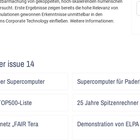
Nutzbarmachung von gekoppelten, hoch-skalierenden numerischen
rsucht. Erste Ergebnisse zeigen bereits die hohe Relevanz von
mulationen gewonnen Erkenntnisse unmittelbar in den
ns Corporate Technology einfließen. Weitere Informationen:
ter issue 14
Artikel
er Supercomputer
Supercomputer für Pader
lesen
Artikel
 TOP500-Liste
25 Jahre Spitzenrechner 
lesen
Artikel
netz „FAIR Tera
Demonstration von ELPA 
lesen