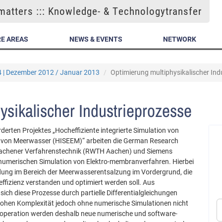
atters ::: Knowledge- & Technologytransfer
E AREAS
NEWS & EVENTS
NETWORK
4 | Dezember 2012 / Januar 2013
Optimierung multiphysikalischer Ind
ysikalischer Industrieprozesse
rten Projektes „Hocheffiziente integrierte Simulation von
 von Meerwasser (HISEEM)“ arbeiten die German Research
e Aachener Verfahrenstechnik (RWTH Aachen) und Siemens
umerischen Simulation von Elektro-membranverfahren. Hierbei
dung im Bereich der Meerwasserentsalzung im Vordergrund, die
eeffizienz verstanden und optimiert werden soll. Aus
ich diese Prozesse durch partielle Differentialgleichungen
hohen Komplexität jedoch ohne numerische Simulationen nicht
operation werden deshalb neue numerische und software-