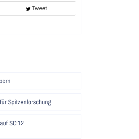
Tweet
Artikel
born
lesen
Artikel
für Spitzenforschung
lesen
Artikel
auf SC‘12
lesen