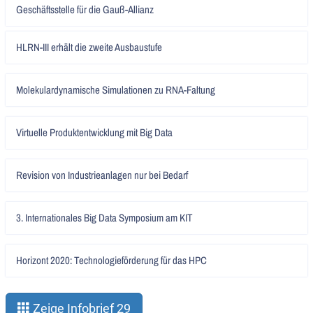
Artikel
Geschäftsstelle für die Gauß-Allianz
lesen
Artikel
HLRN-III erhält die zweite Ausbaustufe
lesen
Artikel
Molekulardynamische Simulationen zu RNA-Faltung
lesen
Artikel
Virtuelle Produktentwicklung mit Big Data
lesen
Artikel
Revision von Industrieanlagen nur bei Bedarf
lesen
Artikel
3. Internationales Big Data Symposium am KIT
lesen
Artikel
Horizont 2020: Technologieförderung für das HPC
lesen
Zeige Infobrief 29