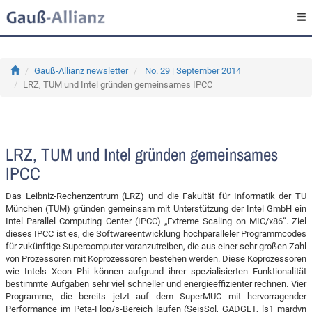
Gauß-Allianz newsletter
No. 29 | September 2014
LRZ, TUM und Intel gründen gemeinsames IPCC
LRZ, TUM und Intel gründen gemeinsames
IPCC
Das Leibniz-Rechenzentrum (LRZ) und die Fakultät für Informatik der TU
München (TUM) gründen gemeinsam mit Unterstützung der Intel GmbH ein
Intel Parallel Computing Center (IPCC) „Extreme Scaling on MIC/x86“. Ziel
dieses IPCC ist es, die Softwareentwicklung hochparalleler Programmcodes
für zukünftige Supercomputer voranzutreiben, die aus einer sehr großen Zahl
von Prozessoren mit Koprozessoren bestehen werden. Diese Koprozessoren
wie Intels Xeon Phi können aufgrund ihrer spezialisierten Funktionalität
bestimmte Aufgaben sehr viel schneller und energieeffizienter rechnen. Vier
Programme, die bereits jetzt auf dem SuperMUC mit hervorragender
Performance im Peta-Flop/s-Bereich laufen (SeisSol, GADGET, ls1 mardyn