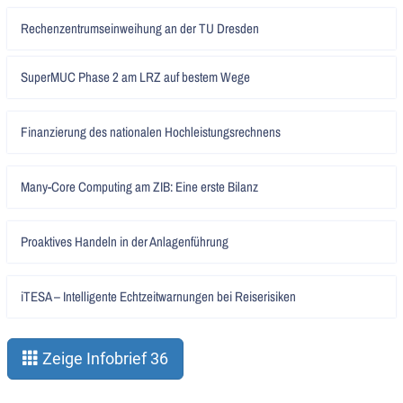
Artikel
Rechenzentrumseinweihung an der TU Dresden
lesen
Artikel
SuperMUC Phase 2 am LRZ auf bestem Wege
lesen
Artikel
Finanzierung des nationalen Hochleistungsrechnens
lesen
Artikel
Many-Core Computing am ZIB: Eine erste Bilanz
lesen
Artikel
Proaktives Handeln in der Anlagenführung
lesen
Artikel
iTESA – Intelligente Echtzeitwarnungen bei Reiserisiken
lesen
Zeige Infobrief 36