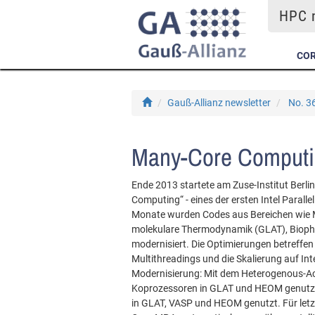
HPC m
COR
Gauß-Allianz newsletter
No. 36
Many-Core Computin
Ende 2013 startete am Zuse-Institut Berl
Computing“ - eines der ersten Intel Parall
Monate wurden Codes aus Bereichen wie M
molekulare Thermodynamik (GLAT), Biophy
modernisiert. Die Optimierungen betreffen
Multithreadings und die Skalierung auf In
Modernisierung: Mit dem Heterogenous-Ac
Koprozessoren in GLAT und HEOM genutzt 
in GLAT, VASP und HEOM genutzt. Für let