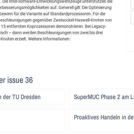
 Die Intel-Software-Entwicklungswerkzeuge unterstützen die
erbesserungsmöglichkeiten auf. Generell gilt: Die Optimierung
n Gewinn für die Variante auf Standardprozessoren. Für die
r Beschleunigungen gegenüber Zweisockel-Haswell-Knoten von
f 15 entfernten Koprozessoren demonstrieren. Bei Legacy-
itisch – dann werden Beschleunigungen von zwei bis drei
noten erzielt. Weitere Informationen:
ter issue 36
Artikel
 der TU Dresden
SuperMUC Phase 2 am L
lesen
Artikel
Proaktives Handeln in d
lesen