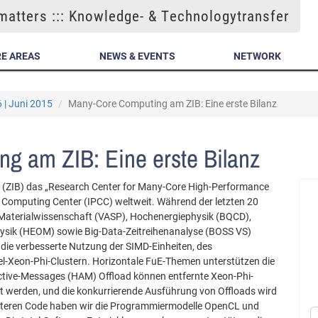
atters ::: Knowledge- & Technologytransfer
E AREAS
NEWS & EVENTS
NETWORK
 | Juni 2015
Many-Core Computing am ZIB: Eine erste Bilanz
g am ZIB: Eine erste Bilanz
in (ZIB) das „Research Center for Many-Core High-Performance
el Computing Center (IPCC) weltweit. Während der letzten 20
aterialwissenschaft (VASP), Hochenergiephysik (BQCD),
sik (HEOM) sowie Big-Data-Zeitreihenanalyse (BOSS VS)
 die verbesserte Nutzung der SIMD-Einheiten, des
tel-Xeon-Phi-Clustern. Horizontale FuE-Themen unterstützen die
tive-Messages (HAM) Offload können entfernte Xeon-Phi-
werden, und die konkurrierende Ausführung von Offloads wird
zteren Code haben wir die Programmiermodelle OpenCL und