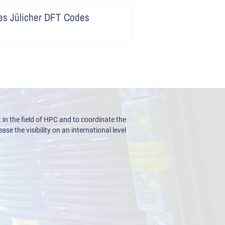
Artikel
des Jülicher DFT Codes
lesen
n the field of HPC and to coordinate the
ase the visibility on an international level