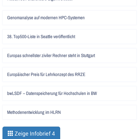
lesen
Artikel
Genomanalyse auf modernen HPC-Systemen
lesen
Artikel
38. Top500-Liste in Seattle veröffentlicht
lesen
Artikel
Europas schnellster ziviler Rechner steht in Stuttgart
lesen
Artikel
Europäischer Preis für Lehrkonzept des RRZE
lesen
Artikel
bwLSDF – Datenspeicherung für Hochschulen in BW
lesen
Artikel
Methodenentwicklung im HLRN
lesen
Zeige Infobrief 4