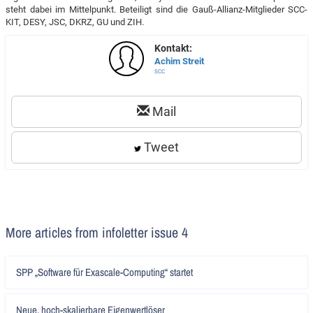
steht dabei im Mittelpunkt. Beteiligt sind die Gauß-Allianz-Mitglieder SCC-
KIT, DESY, JSC, DKRZ, GU und ZIH.
Kontakt:
Achim Streit
SCC
Mail
Tweet
More articles from infoletter issue 4
Artikel
SPP „Software für Exascale-Computing“ startet
lesen
Artikel
Neue, hoch-skalierbare Eigenwertlöser