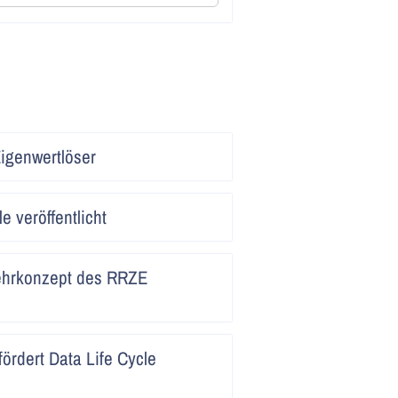
Artikel
igenwertlöser
lesen
Artikel
e veröffentlicht
lesen
Artikel
Lehrkonzept des RRZE
lesen
Artikel
ördert Data Life Cycle
lesen