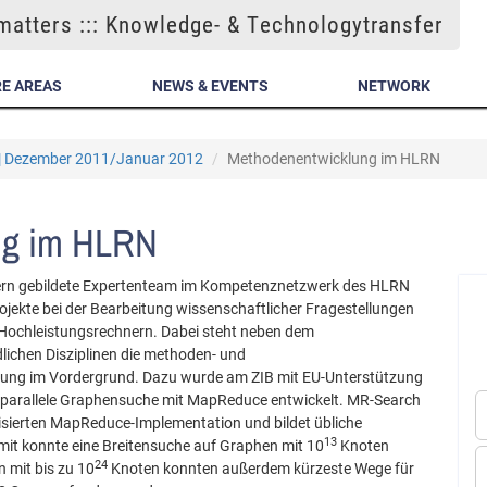
atters ::: Knowledge- & Technologytransfer
E AREAS
NEWS & EVENTS
NETWORK
 | Dezember 2011/Januar 2012
Methodenentwicklung im HLRN
ng im HLRN
uern gebildete Expertenteam im Kompetenznetzwerk des HLRN
ojekte bei der Bearbeitung wissenschaftlicher Fragestellungen
 Hochleistungsrechnern. Dabei steht neben dem
lichen Disziplinen die methoden- und
ung im Vordergrund. Dazu wurde am ZIB mit EU-Unterstützung
parallele Graphensuche mit MapReduce entwickelt. MR-Search
lisierten MapReduce-Implementation und bildet übliche
13
t konnte eine Breitensuche auf Graphen mit 10
Knoten
24
 mit bis zu 10
Knoten konnten außerdem kürzeste Wege für