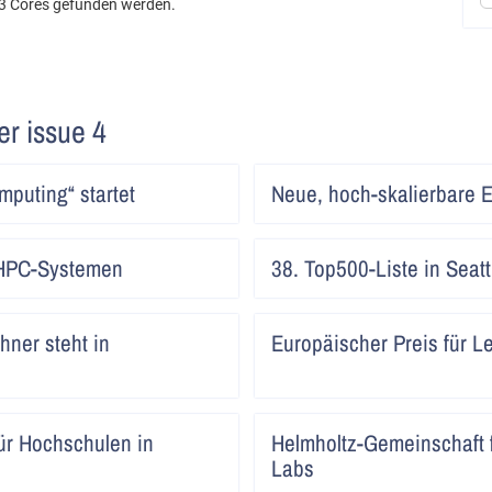
3 Cores gefunden werden.
ter issue 4
Artikel
puting“ startet
Neue, hoch-skalierbare E
lesen
Artikel
HPC-Systemen
38. Top500-Liste in Seattl
lesen
Artikel
hner steht in
Europäischer Preis für 
lesen
Artikel
r Hochschulen in
Helmholtz-Gemeinschaft f
lesen
Labs