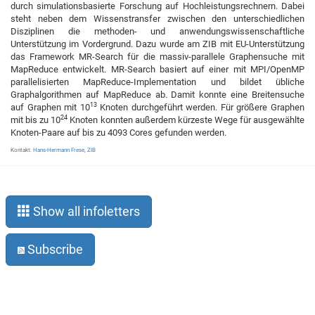
durch simulationsbasierte Forschung auf Hochleistungsrechnern. Dabei
steht neben dem Wissenstransfer zwischen den unterschiedlichen
Disziplinen die methoden- und anwendungswissenschaftliche
Unterstützung im Vordergrund. Dazu wurde am ZIB mit EU-Unterstützung
das Framework MR-Search für die massiv-parallele Graphensuche mit
MapReduce entwickelt. MR-Search basiert auf einer mit MPI/OpenMP
parallelisierten MapReduce-Implementation und bildet übliche
Graphalgorithmen auf MapReduce ab. Damit konnte eine Breitensuche
13
auf Graphen mit 10
Knoten durchgeführt werden. Für größere Graphen
24
mit bis zu 10
Knoten konnten außerdem kürzeste Wege für ausgewählte
Knoten-Paare auf bis zu 4093 Cores gefunden werden.
Kontakt:
Hans-Hermann Frese
,
ZIB
Show all infoletters
Subscribe