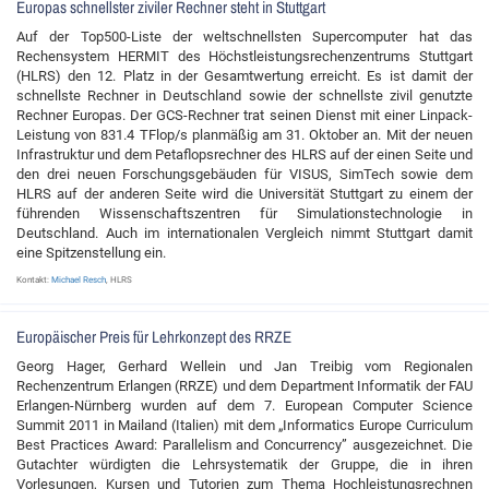
Europas schnellster ziviler Rechner steht in Stuttgart
Auf der Top500-Liste der weltschnellsten Supercomputer hat das
Rechensystem HERMIT des Höchstleistungsrechenzentrums Stuttgart
(HLRS) den 12. Platz in der Gesamtwertung erreicht. Es ist damit der
schnellste Rechner in Deutschland sowie der schnellste zivil genutzte
Rechner Europas. Der GCS-Rechner trat seinen Dienst mit einer Linpack-
Leistung von 831.4 TFlop/s planmäßig am 31. Oktober an. Mit der neuen
Infrastruktur und dem Petaflopsrechner des HLRS auf der einen Seite und
den drei neuen Forschungsgebäuden für VISUS, SimTech sowie dem
HLRS auf der anderen Seite wird die Universität Stuttgart zu einem der
führenden Wissenschaftszentren für Simulationstechnologie in
Deutschland. Auch im internationalen Vergleich nimmt Stuttgart damit
eine Spitzenstellung ein.
Kontakt:
Michael Resch
, HLRS
Europäischer Preis für Lehrkonzept des RRZE
Georg Hager, Gerhard Wellein und Jan Treibig vom Regionalen
Rechenzentrum Erlangen (RRZE) und dem Department Informatik der FAU
Erlangen-Nürnberg wurden auf dem 7. European Computer Science
Summit 2011 in Mailand (Italien) mit dem „Informatics Europe Curriculum
Best Practices Award: Parallelism and Concurrency” ausgezeichnet. Die
Gutachter würdigten die Lehrsystematik der Gruppe, die in ihren
Vorlesungen, Kursen und Tutorien zum Thema Hochleistungsrechnen