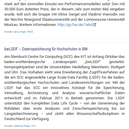
stark auf den sinnvollen Einsatz von Performancemodellen setzt. Den mit
30.000 Euro dotierten Preis, der in diesem Jahr zum ersten Mal vergeben
wurde, teilt sich die Gruppe mit Viktor Gergel und Vladimir Voevodin von
der Nischni Nowgorod Staatsuniversität und der Lomonossow-Universität
Moskau. Weitere Informationen:
http://go.fau.de/1abd
Kontakt:
Georg Hager
,
RRZE
bwLSDF – Datenspeicherung für Hochschulen in BW
Am Steinbuch Centre for Computing (SCC) des KIT ist Anfang Oktober das
baden-württembergische Landesprojekt „bwLSDF“ gestartet.
Kernprojektpartner sind die Universitäten Heidelberg, Mannheim, Stuttgart
und Ulm. Das Vorhaben sieht eine Erweiterung der Zugriffsverfahren auf
die am SCC angesiedelte Large Scale Data Facility (LSDF) für die baden-
württembergischen Hochschulen und Landeseinrichtungen vor. Mit der
LSDF hat das SCC ein innovatives Konzept für die Speicherung,
Verwaltung, Archivierung und Analyse wissenschaftlicher Daten
entwickelt und im Februar 2011 in Betrieb genommen. Die LSDF
unterstützt den kompletten Data Life Cycle – von der Generierung der
Rohdaten über erste Analysen und Zwischenspeicherung bis zur
Langzeitarchivierung – und steht allen Wissenschaftsdisziplinen in
Deutschland zur Verfügung.
Kontakt:
Sebastian Rieger
,
SCC