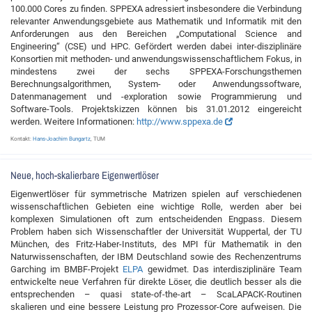
100.000 Cores zu finden. SPPEXA adressiert insbesondere die Verbindung
relevanter Anwendungsgebiete aus Mathematik und Informatik mit den
Anforderungen aus den Bereichen „Computational Science and
Engineering“ (CSE) und HPC. Gefördert werden dabei inter-disziplinäre
Konsortien mit methoden- und anwendungswissenschaftlichem Fokus, in
mindestens zwei der sechs SPPEXA-Forschungsthemen
Berechnungsalgorithmen, System- oder Anwendungssoftware,
Datenmanagement und -exploration sowie Programmierung und
Software-Tools. Projektskizzen können bis 31.01.2012 eingereicht
werden. Weitere Informationen:
http://www.sppexa.de
Kontakt:
Hans-Joachim Bungartz
, TUM
Neue, hoch-skalierbare Eigenwertlöser
Eigenwertlöser für symmetrische Matrizen spielen auf verschiedenen
wissenschaftlichen Gebieten eine wichtige Rolle, werden aber bei
komplexen Simulationen oft zum entscheidenden Engpass. Diesem
Problem haben sich Wissenschaftler der Universität Wuppertal, der TU
München, des Fritz-Haber-Instituts, des MPI für Mathematik in den
Naturwissenschaften, der IBM Deutschland sowie des Rechenzentrums
Garching im BMBF-Projekt
ELPA
gewidmet. Das interdisziplinäre Team
entwickelte neue Verfahren für direkte Löser, die deutlich besser als die
entsprechenden – quasi state-of-the-art – ScaLAPACK-Routinen
skalieren und eine bessere Leistung pro Prozessor-Core aufweisen. Die