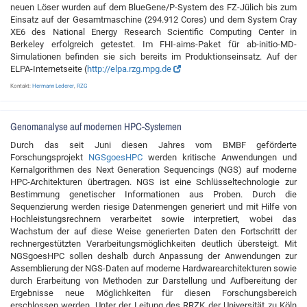
neuen Löser wurden auf dem BlueGene/P-System des FZ-Jülich bis zum
Einsatz auf der Gesamtmaschine (294.912 Cores) und dem System Cray
XE6 des National Energy Research Scientific Computing Center in
Berkeley erfolgreich getestet. Im FHI-aims-Paket für ab-initio-MD-
Simulationen befinden sie sich bereits im Produktionseinsatz. Auf der
ELPA-Internetseite (
http://elpa.rzg.mpg.de
Kontakt:
Hermann Lederer
,
RZG
Genomanalyse auf modernen HPC-Systemen
Durch das seit Juni diesen Jahres vom BMBF geförderte
Forschungsprojekt
NGSgoesHPC
werden kritische Anwendungen und
Kernalgorithmen des Next Generation Sequencings (NGS) auf moderne
HPC-Architekturen übertragen. NGS ist eine Schlüsseltechnologie zur
Bestimmung genetischer Informationen aus Proben. Durch die
Sequenzierung werden riesige Datenmengen generiert und mit Hilfe von
Hochleistungsrechnern verarbeitet sowie interpretiert, wobei das
Wachstum der auf diese Weise generierten Daten den Fortschritt der
rechnergestützten Verarbeitungsmöglichkeiten deutlich übersteigt. Mit
NGSgoesHPC sollen deshalb durch Anpassung der Anwendungen zur
Assemblierung der NGS-Daten auf moderne Hardwarearchitekturen sowie
durch Erarbeitung von Methoden zur Darstellung und Aufbereitung der
Ergebnisse neue Möglichkeiten für diesen Forschungsbereich
erschlossen werden. Unter der Leitung des RRZK der Universität zu Köln