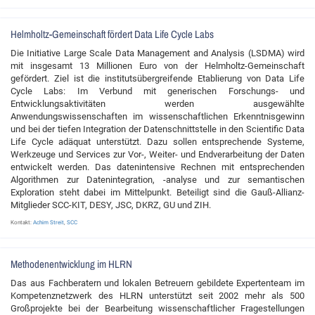
Helmholtz-Gemeinschaft fördert Data Life Cycle Labs
Die Initiative Large Scale Data Management and Analysis (LSDMA) wird
mit insgesamt 13 Millionen Euro von der Helmholtz-Gemeinschaft
gefördert. Ziel ist die institutsübergreifende Etablierung von Data Life
Cycle Labs: Im Verbund mit generischen Forschungs- und
Entwicklungsaktivitäten werden ausgewählte
Anwendungswissenschaften im wissenschaftlichen Erkenntnisgewinn
und bei der tiefen Integration der Datenschnittstelle in den Scientific Data
Life Cycle adäquat unterstützt. Dazu sollen entsprechende Systeme,
Werkzeuge und Services zur Vor-, Weiter- und Endverarbeitung der Daten
entwickelt werden. Das datenintensive Rechnen mit entsprechenden
Algorithmen zur Datenintegration, -analyse und zur semantischen
Exploration steht dabei im Mittelpunkt. Beteiligt sind die Gauß-Allianz-
Mitglieder SCC-KIT, DESY, JSC, DKRZ, GU und ZIH.
Kontakt:
Achim Streit
,
SCC
Methodenentwicklung im HLRN
Das aus Fachberatern und lokalen Betreuern gebildete Expertenteam im
Kompetenznetzwerk des HLRN unterstützt seit 2002 mehr als 500
Großprojekte bei der Bearbeitung wissenschaftlicher Fragestellungen