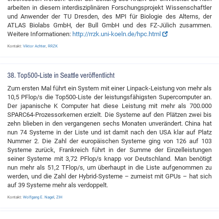
arbeiten in diesem interdisziplinären Forschungsprojekt Wissenschaftler
und Anwender der TU Dresden, des MPI für Biologie des Alterns, der
ATLAS Biolabs GmbH, der Bull GmbH und des FZ-Jülich zusammen.
Weitere Informationen:
http://rrzk.uni-koeln.de/hpc.html
Kontakt:
Viktor Achter
,
RRZK
38. Top500-Liste in Seattle veröffentlicht
Zum ersten Mal führt ein System mit einer Linpack-Leistung von mehr als
10,5 PFlop/s die Top500-Liste der leistungsfähigsten Supercomputer an.
Der japanische K Computer hat diese Leistung mit mehr als 700.000
SPARC64-Prozessorkernen erzielt. Die Systeme auf den Plätzen zwei bis
zehn blieben in den vergangenen sechs Monaten unverändert. China hat
nun 74 Systeme in der Liste und ist damit nach den USA klar auf Platz
Nummer 2. Die Zahl der europäischen Systeme ging von 126 auf 103
Systeme zurück, Frankreich führt in der Summe der Einzelleistungen
seiner Systeme mit 3,72 PFlop/s knapp vor Deutschland. Man benötigt
nun mehr als 51,2 TFlop/s, um überhaupt in die Liste aufgenommen zu
werden, und die Zahl der Hybrid-Systeme – zumeist mit GPUs – hat sich
auf 39 Systeme mehr als verdoppelt.
Kontakt:
Wolfgang E. Nagel
,
ZIH