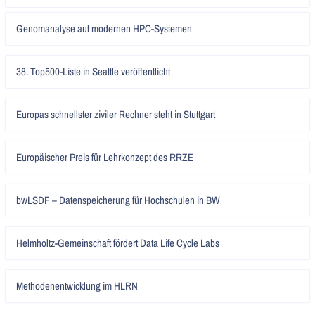
Artikel
Genomanalyse auf modernen HPC-Systemen
lesen
Artikel
38. Top500-Liste in Seattle veröffentlicht
lesen
Artikel
Europas schnellster ziviler Rechner steht in Stuttgart
lesen
Artikel
Europäischer Preis für Lehrkonzept des RRZE
lesen
Artikel
bwLSDF – Datenspeicherung für Hochschulen in BW
lesen
Artikel
Helmholtz-Gemeinschaft fördert Data Life Cycle Labs
lesen
Artikel
Methodenentwicklung im HLRN
lesen