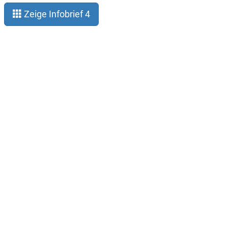
Zeige Infobrief 4
Legal notice
Privacy
About Gauß-Allianz
Contact
Subscribe infoletter