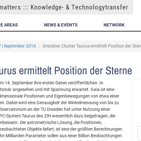
atters ::: Knowledge- & Technologytransfer
E AREAS
NEWS & EVENTS
NETWORK
7 | September 2016
Dresdner Cluster Taurus ermittelt Position der Ster
rus ermittelt Position der Sterne
m 14. September ihre ersten Daten veröffentlichen. In
lutionär angesehen und mit Spannung erwartet. Gaia ist eine
idimensionale Positionen und Eigenbewegungen von etwa einer
en. Dabei wird eine Genauigkeit der Winkelmessung von bis zu
bservatorium an der TU Dresden hat unter Nutzung einer
PC-System Taurus des ZIH wesentlich dazu beigetragen, die
rbessern. Die astrometrische Lösung, die Positionen,
obachteten Objekte liefert, ist eine der größten Berechnungen
hn Milliarden Parameter sollen aus einer Billion Beobachtungen