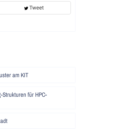
Tweet
Artikel
uster am KIT
lesen
Artikel
-Strukturen für HPC-
lesen
Artikel
adt
lesen