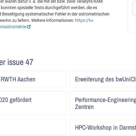
r waren dafür v. a. die mit ein bzw. zwei Terabyte RAM
 konnten spezielle Tests durchgeführt werden, die es
d Beseitigung systematischer Fehler in der astrometrischen
winn zu liefern. Weitere Informationen:
https://tu-
umastrometrie
ter issue 47
Artikel
r RWTH Aachen
Erweiterung des bwUniCl
lesen
Artikel
20 gefördert
Performance-Engineering
lesen
Zentren
Artikel
HPC-Workshop in Darmst
lesen