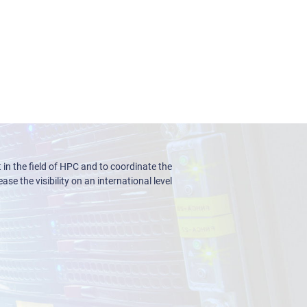
n the field of HPC and to coordinate the
ase the visibility on an international level