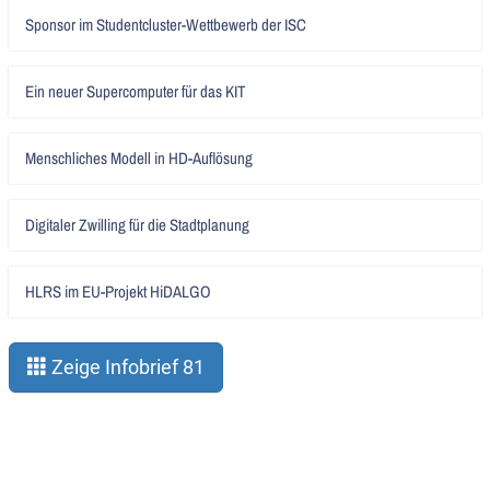
Artikel
Sponsor im Studentcluster-Wettbewerb der ISC
lesen
Artikel
Ein neuer Supercomputer für das KIT
lesen
Artikel
Menschliches Modell in HD-Auflösung
lesen
Artikel
Digitaler Zwilling für die Stadtplanung
lesen
Artikel
HLRS im EU-Projekt HiDALGO
lesen
Zeige Infobrief 81